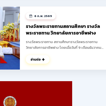
ได้บูรณาการความรู้ในวิชาชีพมาสร้างสรรค์ผลงานใหม่ 
พัฒนาความคิดริเริ่มสร้างสรรค์ การทำงานเป็นทีม และเพ
ทักษะการแก้ไขปัญหาที่สอดคล้องกับมาตรฐานวิชาชีพ 
6 ก.พ. 2569
ถึงการสร้างรายได้ระหว่างเรียน เตรียมความพร้อมสู่อา
จริง ส่งเสริมให้นักเรียน นักศึกษาสามารถสร้างผลิตภัณ
รางวัลพระราชทานสถานศึกษา รางวัล
หรือบริการที่จำหน่ายได้จริง ช่วยลดภาระครอบครัว พั
พระราชทาน วิทยาลัยการอาชีพฝาง
ทักษะการนำเสนอและฝึกการนำเสนอผลงานสู่สาธารณ
ดูรูปภาพเพิ่มเติม ->>
รางวัลพระราชทาน สถานศึกษารางวัลพระราชทาน
: https://www.facebook.com/photo?
วิทยาลัยการอาชีพฝาง โดยเมื่อวันที่ 9 เดือนธันวาคม
fbid=25088683194138345&set=pcb.250887207
พุทธศักราช 2568 นายปัญญา ช่างงาน ตำแหน่ง ผู้อำน
การวิทยาลัยการอาชีพฝาง ผู้แทนสถานศึกษา เข้ารับ
อ่านต่อ
พระราชทานรางวัล จากพลเอก ดาว์พงษ์ รัตนสุวรรณ
องคมนตรี ผู้แทนพระองค์ ณ สาลาดุสิดาลัย สวนจิตรล
นับเป็นผลงานอันทรงเกียรติ ที่ได้รับความร่วมมือ ร่วมใจ 
จากคณะผู้บริหาร คณะครู บุคลากรทางการศึกษา ผู้
ปกครอง ร่วมไปถึง นักเรียน นักศึกษาของวิทยาลัยการ
อาชีพฝางทุกท่าน ในการร่วมพัฒนา วิทยาลัยการอาชีพ
แห่งนี้ ให้มีคุณภาพตลอดมา ในนามของคณะผู้บริหาร คณะ
ครู บุคลากร และนักเรียน นักศึกษาวิทยาลัยการอาชีพฝ