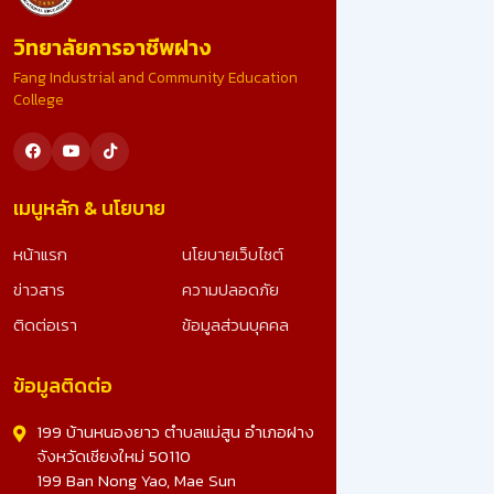
ขอน้อมสำนึกในพระมหากรุณาธิคุณอย่างหาที่สุดมิได้ ที่ไ
วิทยาลัยการอาชีพฝาง
รับคัดเลือก เป็นสถานศึกษารางวัลพระราชทาน ระดับ
อาชีวศึกษา ขนาดใหญ่ ประจำปีการศึกษา 2567 อันทรง
Fang Industrial and Community Education
เกียรติยิ่งนี้ รางวัลนี้คือผลลัพธ์จากความมุ่งมั่น ทุ่มเทข
College
ทุกภาคส่วน และจะมุ่งมั่นพัฒนาคุณภาพการศึกษา เพื่อ
สร้างเยาวชนที่ดีของชาติต่อไป ดูรูปภาพเพิ่มเติม -
>>: https://www.facebook.com/photo?
fbid=25023491703990828&set=a.10728078270
เมนูหลัก & นโยบาย
หน้าแรก
นโยบายเว็บไซต์
ข่าวสาร
ความปลอดภัย
ติดต่อเรา
ข้อมูลส่วนบุคคล
ข้อมูลติดต่อ
199 บ้านหนองยาว ตำบลแม่สูน อำเภอฝาง
จังหวัดเชียงใหม่ 50110
199 Ban Nong Yao, Mae Sun