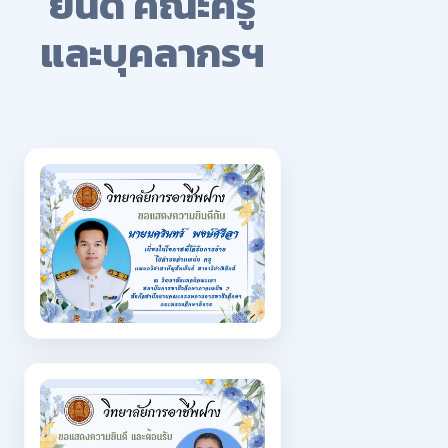
ยินดี คณะครู
และบุคลากรฯ