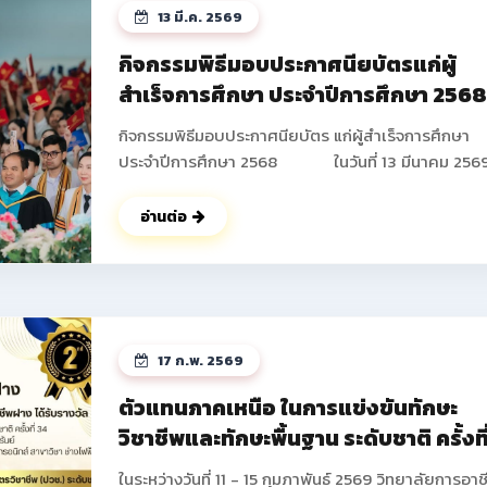
13 มี.ค. 2569
กิจกรรมพิธีมอบประกาศนียบัตรแก่ผู้
สำเร็จการศึกษา ประจำปีการศึกษา 256
กิจกรรมพิธีมอบประกาศนียบัตร แก่ผู้สำเร็จการศึกษา
ประจำปีการศึกษา 2568 ในวันที่ 13 มีนาคม 2569
วิทยาลัยการอาชีพฝาง ได้ดำเนินการจัดกิจกรรมพิธีมอ
ประกาศนียบัตร แก่ผู้สำเร็จการศึกษา ประจำปีการศึกษา
อ่านต่อ
2568 ซึ่งมีนักเรียน นักศึกษาที่เข้าร่วมกิจกรรมในครั้งนี้
จำนวนทั้งสิ้น 673 คน โดยมีนายปัญญา ช่างงาน ผู้อำน
การวิทยาลัยการอาชีพฝาง เป็นประธานในพิธี และได้ให้
โอวาท แก่นักเรียน นักศึกษาในครั้งนี้ ณ หอประชุม อาคา
อำนวยการ วิทยาลัยการอาชีพฝาง และในช่วงท้ายกิจกร
17 ก.พ. 2569
คณะผู้บริหารยังได้ร่วมบันทึกภาพกับนักเรียน นักศึกษา
ผู้ปกครองเป็นที่ระลึก ดูรูปกิจกรรมเพิ่ม
ตัวแทนภาคเหนือ ในการแข่งขันทักษะ
เติม >> https://drive.google.com/drive/fold
วิชาชีพและทักษะพื้นฐาน ระดับชาติ ครั้งที
usp=drive_link ดูรูปกิจกรรมเพิ่มเติม
34 ประจำปีการศึกษา 2568
>> https://photos.app.goo.gl/GffsZXU6pVAcA5
ในระหว่างวันที่ 11 - 15 กุมภาพันธ์ 2569 วิทยาลัยการอาช