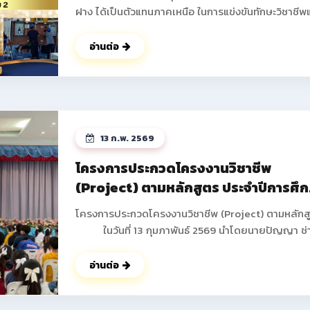
ฝาง ได้เป็นตัวแทนภาคเหนือ ในการแข่งขันทักษะวิชาชีพ
ทักษะพื้นฐาน ระดับชาติ ครั้งที่ 34 ประจำปีการศึกษา 2
ณ จังหวัดบุรีรัมย์ โดยได้รับรางวัลกลับมาสู่รั้ววิทยาลัย
อ่านต่อ
อาชีพฝาง ดังนี้ 1.ทักษะการติดตั้งไฟฟ้าและควบคุมไฟฟ้า
ระดับประกาศนียบัตรวิชาชีพ (ปวช.) ระดับชาติ ได้รับรางวัล
รองชนะเลิศอันดับ 2 นายธันวา ภูดวงเดือน นักเรียน ชั้น
ปวช.2 สาขาวิชาช่างไฟฟ้ากำลัง นายพิษณุพงษ์ ยาชัย
นักเรียน ชั้น ปวช.3 สาขาวิชาช่างไฟฟ้ากำลัง ครูผู้ควบคุม
13 ก.พ. 2569
นายอดิศร ฐิติธรรมรัตน์ 2.ทักษะงานฝึกฝีมือเชิงสร้างสรรค์
ระดับประกาศนียบัตรวิชาชีพ (ปวช.) ระดับชาติ ได้รับรางวัล
โครงการประกวดโครงงานวิชาชีพ
รองชนะเลิศ อันดับ 3 มาตรฐานระดับเหรียญทองแดง นาย
(Project) ตามหลักสูตร ประจำปีการศึ
ปอนด์ ปากน้อย นักเรียน ชั้น ปวช.1 สาขาวิชาช่างยนต์ ครูผู้
2568
ควบคุม นายสงกรานต์ คำดา ดูรูปภาพเพิมเติม
โครงการประกวดโครงงานวิชาชีพ (Project) ตามหลักส
>> https://www.facebook.com/share/p/18godg
ในวันที่ 13 กุมภาพันธ์ 2569 นำโดยนายปัญญา ช่
งาน ผู้อำนวยการวิทยาลัยการอาชีพฝาง พร้อมด้วยคณะผ
บริหาร คณะครูทุกท่านได้ดำเนินการจัดกิจกรรมโครงกา
อ่านต่อ
ประกวดโครงงานวิชาชีพ (Project) ตามหลักสูตร ภาค
เรียนที่ 2 ประจำปีการศึกษา 2568 เพื่อให้นักเรียน นักศึ