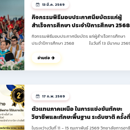
13 มี.ค. 2569
กิจกรรมพิธีมอบประกาศนียบัตรแก่ผู้
สำเร็จการศึกษา ประจำปีการศึกษา 256
กิจกรรมพิธีมอบประกาศนียบัตร แก่ผู้สำเร็จการศึกษา
ประจำปีการศึกษา 2568 ในวันที่ 13 มีนาคม 2569
วิทยาลัยการอาชีพฝาง ได้ดำเนินการจัดกิจกรรมพิธีมอ
ประกาศนียบัตร แก่ผู้สำเร็จการศึกษา ประจำปีการศึกษา
อ่านต่อ
2568 ซึ่งมีนักเรียน นักศึกษาที่เข้าร่วมกิจกรรมในครั้งนี้
จำนวนทั้งสิ้น 673 คน โดยมีนายปัญญา ช่างงาน ผู้อำน
การวิทยาลัยการอาชีพฝาง เป็นประธานในพิธี และได้ให้
โอวาท แก่นักเรียน นักศึกษาในครั้งนี้ ณ หอประชุม อาคา
อำนวยการ วิทยาลัยการอาชีพฝาง และในช่วงท้ายกิจกร
17 ก.พ. 2569
คณะผู้บริหารยังได้ร่วมบันทึกภาพกับนักเรียน นักศึกษา
ผู้ปกครองเป็นที่ระลึก ดูรูปกิจกรรมเพิ่ม
ตัวแทนภาคเหนือ ในการแข่งขันทักษะ
เติม >> https://drive.google.com/drive/fold
วิชาชีพและทักษะพื้นฐาน ระดับชาติ ครั้งที
usp=drive_link ดูรูปกิจกรรมเพิ่มเติม
34 ประจำปีการศึกษา 2568
>> https://photos.app.goo.gl/GffsZXU6pVAcA5
ในระหว่างวันที่ 11 - 15 กุมภาพันธ์ 2569 วิทยาลัยการอาช