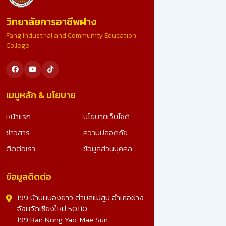
ขอน้อมสำนึกในพระมหากรุณาธิคุณอย่างหาที่สุดมิได้ ที่ไ
วิทยาลัยการอาชีพฝาง
รับคัดเลือก เป็นสถานศึกษารางวัลพระราชทาน ระดับ
อาชีวศึกษา ขนาดใหญ่ ประจำปีการศึกษา 2567 อันทรง
Fang Industrial and Community Education
เกียรติยิ่งนี้ รางวัลนี้คือผลลัพธ์จากความมุ่งมั่น ทุ่มเทข
College
ทุกภาคส่วน และจะมุ่งมั่นพัฒนาคุณภาพการศึกษา เพื่อ
สร้างเยาวชนที่ดีของชาติต่อไป ดูรูปภาพเพิ่มเติม -
>>: https://www.facebook.com/photo?
fbid=25023491703990828&set=a.10728078270
เมนูหลัก & นโยบาย
หน้าแรก
นโยบายเว็บไซต์
ข่าวสาร
ความปลอดภัย
ติดต่อเรา
ข้อมูลส่วนบุคคล
ข้อมูลติดต่อ
199 บ้านหนองยาว ตำบลแม่สูน อำเภอฝาง
จังหวัดเชียงใหม่ 50110
199 Ban Nong Yao, Mae Sun