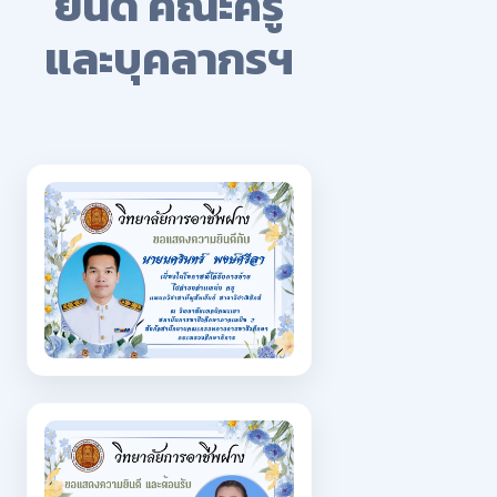
ยินดี คณะครู
และบุคลากรฯ