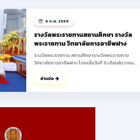
ได้บูรณาการความรู้ในวิชาชีพมาสร้างสรรค์ผลงานใหม่ 
พัฒนาความคิดริเริ่มสร้างสรรค์ การทำงานเป็นทีม และเพ
ทักษะการแก้ไขปัญหาที่สอดคล้องกับมาตรฐานวิชาชีพ 
6 ก.พ. 2569
ถึงการสร้างรายได้ระหว่างเรียน เตรียมความพร้อมสู่อา
จริง ส่งเสริมให้นักเรียน นักศึกษาสามารถสร้างผลิตภัณ
รางวัลพระราชทานสถานศึกษา รางวัล
หรือบริการที่จำหน่ายได้จริง ช่วยลดภาระครอบครัว พั
พระราชทาน วิทยาลัยการอาชีพฝาง
ทักษะการนำเสนอและฝึกการนำเสนอผลงานสู่สาธารณ
ดูรูปภาพเพิ่มเติม ->>
รางวัลพระราชทาน สถานศึกษารางวัลพระราชทาน
: https://www.facebook.com/photo?
วิทยาลัยการอาชีพฝาง โดยเมื่อวันที่ 9 เดือนธันวาคม
fbid=25088683194138345&set=pcb.250887207
พุทธศักราช 2568 นายปัญญา ช่างงาน ตำแหน่ง ผู้อำน
การวิทยาลัยการอาชีพฝาง ผู้แทนสถานศึกษา เข้ารับ
อ่านต่อ
พระราชทานรางวัล จากพลเอก ดาว์พงษ์ รัตนสุวรรณ
องคมนตรี ผู้แทนพระองค์ ณ สาลาดุสิดาลัย สวนจิตรล
นับเป็นผลงานอันทรงเกียรติ ที่ได้รับความร่วมมือ ร่วมใจ 
จากคณะผู้บริหาร คณะครู บุคลากรทางการศึกษา ผู้
ปกครอง ร่วมไปถึง นักเรียน นักศึกษาของวิทยาลัยการ
อาชีพฝางทุกท่าน ในการร่วมพัฒนา วิทยาลัยการอาชีพ
แห่งนี้ ให้มีคุณภาพตลอดมา ในนามของคณะผู้บริหาร คณะ
ครู บุคลากร และนักเรียน นักศึกษาวิทยาลัยการอาชีพฝ