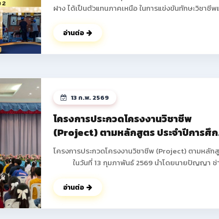
ฝาง ได้เป็นตัวแทนภาคเหนือ ในการแข่งขันทักษะวิชาชีพ
ทักษะพื้นฐาน ระดับชาติ ครั้งที่ 34 ประจำปีการศึกษา 2
ณ จังหวัดบุรีรัมย์ โดยได้รับรางวัลกลับมาสู่รั้ววิทยาลัย
อ่านต่อ
อาชีพฝาง ดังนี้ 1.ทักษะการติดตั้งไฟฟ้าและควบคุมไฟฟ้า
ระดับประกาศนียบัตรวิชาชีพ (ปวช.) ระดับชาติ ได้รับรางวัล
รองชนะเลิศอันดับ 2 นายธันวา ภูดวงเดือน นักเรียน ชั้น
ปวช.2 สาขาวิชาช่างไฟฟ้ากำลัง นายพิษณุพงษ์ ยาชัย
นักเรียน ชั้น ปวช.3 สาขาวิชาช่างไฟฟ้ากำลัง ครูผู้ควบคุม
13 ก.พ. 2569
นายอดิศร ฐิติธรรมรัตน์ 2.ทักษะงานฝึกฝีมือเชิงสร้างสรรค์
ระดับประกาศนียบัตรวิชาชีพ (ปวช.) ระดับชาติ ได้รับรางวัล
โครงการประกวดโครงงานวิชาชีพ
รองชนะเลิศ อันดับ 3 มาตรฐานระดับเหรียญทองแดง นาย
(Project) ตามหลักสูตร ประจำปีการศึ
ปอนด์ ปากน้อย นักเรียน ชั้น ปวช.1 สาขาวิชาช่างยนต์ ครูผู้
2568
ควบคุม นายสงกรานต์ คำดา ดูรูปภาพเพิมเติม
โครงการประกวดโครงงานวิชาชีพ (Project) ตามหลักส
>> https://www.facebook.com/share/p/18godg
ในวันที่ 13 กุมภาพันธ์ 2569 นำโดยนายปัญญา ช่
งาน ผู้อำนวยการวิทยาลัยการอาชีพฝาง พร้อมด้วยคณะผ
บริหาร คณะครูทุกท่านได้ดำเนินการจัดกิจกรรมโครงกา
อ่านต่อ
ประกวดโครงงานวิชาชีพ (Project) ตามหลักสูตร ภาค
เรียนที่ 2 ประจำปีการศึกษา 2568 เพื่อให้นักเรียน นักศึ