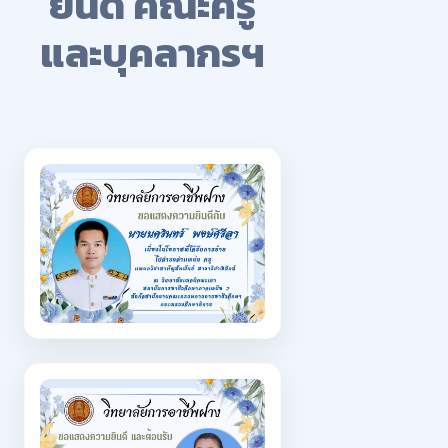
ยินดี คณะครู
และบุคลากรฯ