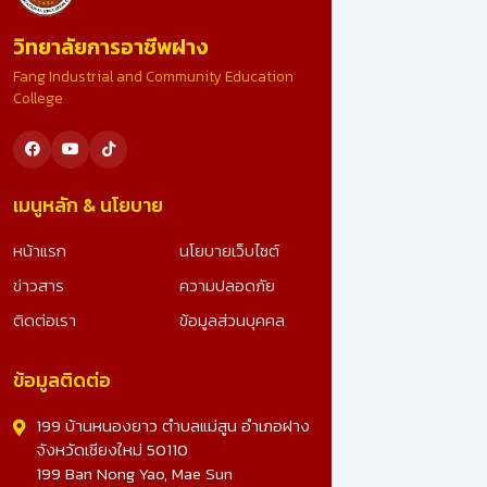
ขอน้อมสำนึกในพระมหากรุณาธิคุณอย่างหาที่สุดมิได้ ที่ไ
วิทยาลัยการอาชีพฝาง
รับคัดเลือก เป็นสถานศึกษารางวัลพระราชทาน ระดับ
อาชีวศึกษา ขนาดใหญ่ ประจำปีการศึกษา 2567 อันทรง
Fang Industrial and Community Education
เกียรติยิ่งนี้ รางวัลนี้คือผลลัพธ์จากความมุ่งมั่น ทุ่มเทข
College
ทุกภาคส่วน และจะมุ่งมั่นพัฒนาคุณภาพการศึกษา เพื่อ
สร้างเยาวชนที่ดีของชาติต่อไป ดูรูปภาพเพิ่มเติม -
>>: https://www.facebook.com/photo?
fbid=25023491703990828&set=a.10728078270
เมนูหลัก & นโยบาย
หน้าแรก
นโยบายเว็บไซต์
ข่าวสาร
ความปลอดภัย
ติดต่อเรา
ข้อมูลส่วนบุคคล
ข้อมูลติดต่อ
199 บ้านหนองยาว ตำบลแม่สูน อำเภอฝาง
จังหวัดเชียงใหม่ 50110
199 Ban Nong Yao, Mae Sun