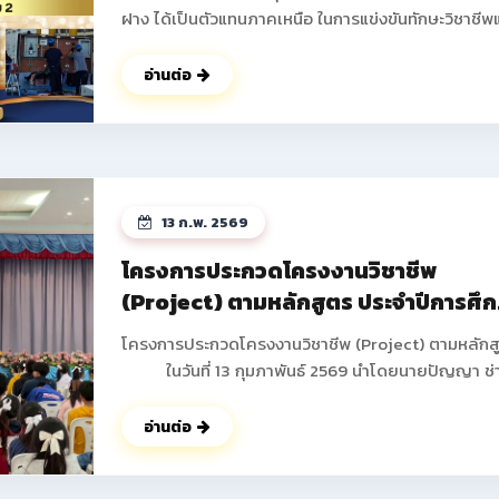
ฝาง ได้เป็นตัวแทนภาคเหนือ ในการแข่งขันทักษะวิชาชีพ
ทักษะพื้นฐาน ระดับชาติ ครั้งที่ 34 ประจำปีการศึกษา 2
ณ จังหวัดบุรีรัมย์ โดยได้รับรางวัลกลับมาสู่รั้ววิทยาลัย
อ่านต่อ
อาชีพฝาง ดังนี้ 1.ทักษะการติดตั้งไฟฟ้าและควบคุมไฟฟ้า
ระดับประกาศนียบัตรวิชาชีพ (ปวช.) ระดับชาติ ได้รับรางวัล
รองชนะเลิศอันดับ 2 นายธันวา ภูดวงเดือน นักเรียน ชั้น
ปวช.2 สาขาวิชาช่างไฟฟ้ากำลัง นายพิษณุพงษ์ ยาชัย
นักเรียน ชั้น ปวช.3 สาขาวิชาช่างไฟฟ้ากำลัง ครูผู้ควบคุม
13 ก.พ. 2569
นายอดิศร ฐิติธรรมรัตน์ 2.ทักษะงานฝึกฝีมือเชิงสร้างสรรค์
ระดับประกาศนียบัตรวิชาชีพ (ปวช.) ระดับชาติ ได้รับรางวัล
โครงการประกวดโครงงานวิชาชีพ
รองชนะเลิศ อันดับ 3 มาตรฐานระดับเหรียญทองแดง นาย
(Project) ตามหลักสูตร ประจำปีการศึ
ปอนด์ ปากน้อย นักเรียน ชั้น ปวช.1 สาขาวิชาช่างยนต์ ครูผู้
2568
ควบคุม นายสงกรานต์ คำดา ดูรูปภาพเพิมเติม
โครงการประกวดโครงงานวิชาชีพ (Project) ตามหลักส
>> https://www.facebook.com/share/p/18godg
ในวันที่ 13 กุมภาพันธ์ 2569 นำโดยนายปัญญา ช่
งาน ผู้อำนวยการวิทยาลัยการอาชีพฝาง พร้อมด้วยคณะผ
บริหาร คณะครูทุกท่านได้ดำเนินการจัดกิจกรรมโครงกา
อ่านต่อ
ประกวดโครงงานวิชาชีพ (Project) ตามหลักสูตร ภาค
เรียนที่ 2 ประจำปีการศึกษา 2568 เพื่อให้นักเรียน นักศึ