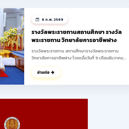
ได้บูรณาการความรู้ในวิชาชีพมาสร้างสรรค์ผลงานใหม่ 
พัฒนาความคิดริเริ่มสร้างสรรค์ การทำงานเป็นทีม และเพ
ทักษะการแก้ไขปัญหาที่สอดคล้องกับมาตรฐานวิชาชีพ 
6 ก.พ. 2569
ถึงการสร้างรายได้ระหว่างเรียน เตรียมความพร้อมสู่อา
จริง ส่งเสริมให้นักเรียน นักศึกษาสามารถสร้างผลิตภัณ
รางวัลพระราชทานสถานศึกษา รางวัล
หรือบริการที่จำหน่ายได้จริง ช่วยลดภาระครอบครัว พั
พระราชทาน วิทยาลัยการอาชีพฝาง
ทักษะการนำเสนอและฝึกการนำเสนอผลงานสู่สาธารณ
ดูรูปภาพเพิ่มเติม ->>
รางวัลพระราชทาน สถานศึกษารางวัลพระราชทาน
: https://www.facebook.com/photo?
วิทยาลัยการอาชีพฝาง โดยเมื่อวันที่ 9 เดือนธันวาคม
fbid=25088683194138345&set=pcb.250887207
พุทธศักราช 2568 นายปัญญา ช่างงาน ตำแหน่ง ผู้อำน
การวิทยาลัยการอาชีพฝาง ผู้แทนสถานศึกษา เข้ารับ
อ่านต่อ
พระราชทานรางวัล จากพลเอก ดาว์พงษ์ รัตนสุวรรณ
องคมนตรี ผู้แทนพระองค์ ณ สาลาดุสิดาลัย สวนจิตรล
นับเป็นผลงานอันทรงเกียรติ ที่ได้รับความร่วมมือ ร่วมใจ 
จากคณะผู้บริหาร คณะครู บุคลากรทางการศึกษา ผู้
ปกครอง ร่วมไปถึง นักเรียน นักศึกษาของวิทยาลัยการ
อาชีพฝางทุกท่าน ในการร่วมพัฒนา วิทยาลัยการอาชีพ
แห่งนี้ ให้มีคุณภาพตลอดมา ในนามของคณะผู้บริหาร คณะ
ครู บุคลากร และนักเรียน นักศึกษาวิทยาลัยการอาชีพฝ