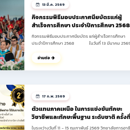
13 มี.ค. 2569
กิจกรรมพิธีมอบประกาศนียบัตรแก่ผู้
สำเร็จการศึกษา ประจำปีการศึกษา 256
กิจกรรมพิธีมอบประกาศนียบัตร แก่ผู้สำเร็จการศึกษา
ประจำปีการศึกษา 2568 ในวันที่ 13 มีนาคม 2569
วิทยาลัยการอาชีพฝาง ได้ดำเนินการจัดกิจกรรมพิธีมอ
ประกาศนียบัตร แก่ผู้สำเร็จการศึกษา ประจำปีการศึกษา
อ่านต่อ
2568 ซึ่งมีนักเรียน นักศึกษาที่เข้าร่วมกิจกรรมในครั้งนี้
จำนวนทั้งสิ้น 673 คน โดยมีนายปัญญา ช่างงาน ผู้อำน
การวิทยาลัยการอาชีพฝาง เป็นประธานในพิธี และได้ให้
โอวาท แก่นักเรียน นักศึกษาในครั้งนี้ ณ หอประชุม อาคา
อำนวยการ วิทยาลัยการอาชีพฝาง และในช่วงท้ายกิจกร
17 ก.พ. 2569
คณะผู้บริหารยังได้ร่วมบันทึกภาพกับนักเรียน นักศึกษา
ผู้ปกครองเป็นที่ระลึก ดูรูปกิจกรรมเพิ่ม
ตัวแทนภาคเหนือ ในการแข่งขันทักษะ
เติม >> https://drive.google.com/drive/fold
วิชาชีพและทักษะพื้นฐาน ระดับชาติ ครั้งที
usp=drive_link ดูรูปกิจกรรมเพิ่มเติม
34 ประจำปีการศึกษา 2568
>> https://photos.app.goo.gl/GffsZXU6pVAcA5
ในระหว่างวันที่ 11 - 15 กุมภาพันธ์ 2569 วิทยาลัยการอาช