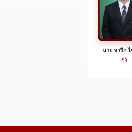
นาย จารึก ไ
ครู