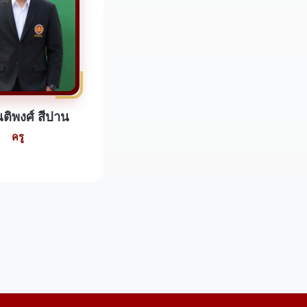
ติพงศ์ สีปาน
ครู