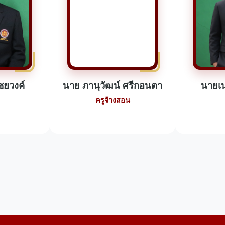
ชยวงค์
นาย ภานุวัฒน์ ศรีกอนตา
นายเน
ครูจ้างสอน