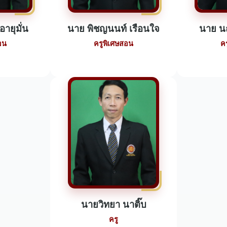
ายุมั่น
นาย พิชญนนท์ เรือนใจ
นาย น
อน
ครูพิเศษสอน
ค
นายวิทยา นาติ๊บ
ครู