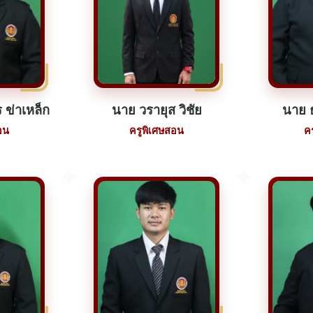
 ข่าเหล็ก
นาย วรายุส วิชัย
นาย ธ
อน
ครูพิเศษสอน
ค