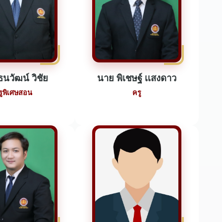
นวัฒน์ วิชัย
นาย พิเชษฐ์ เเสงดาว
รูพิเศษสอน
ครู