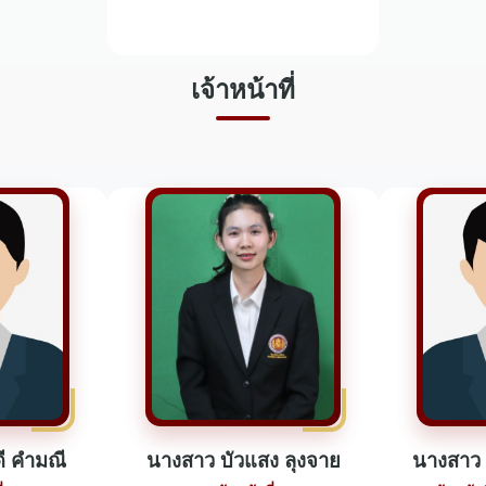
เจ้าหน้าที่
ี คำมณี
นางสาว บัวแสง ลุงจาย
นางสาว 