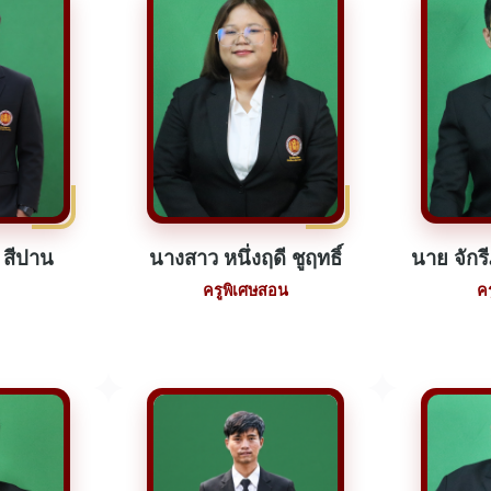
 สีปาน
นางสาว หนึ่งฤดี ชูฤทธิ์
นาย จักร
ครูพิเศษสอน
ค