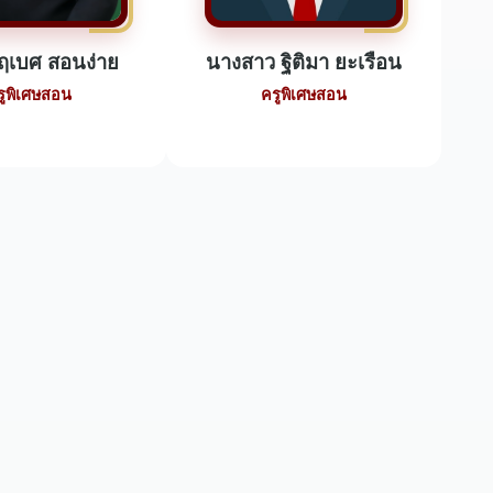
ฤเบศ สอนง่าย
นางสาว ฐิติมา ยะเรือน
รูพิเศษสอน
ครูพิเศษสอน