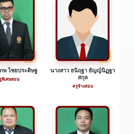
ีภพ ไชยประดิษฐ
นางสาว ธนิฤฐา ธัญญ์นิฏฐา
สกุล
รูพิเศษสอน
ครูจ้างสอน