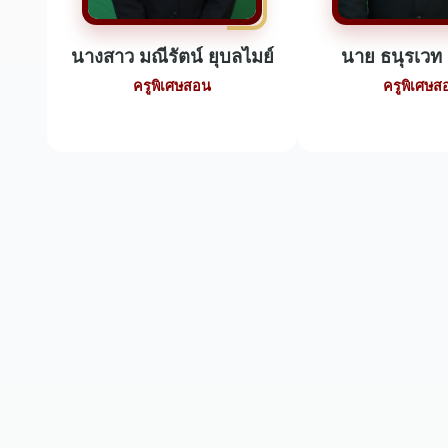
นางสาว มณีรัตน์ ยุบลไมย์
นาย ธนุรเวท อ
ครูพิเศษสอน
ครูพิเศษส