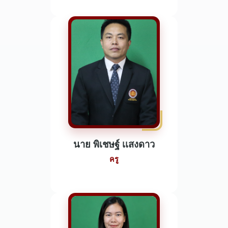
นาย พิเชษฐ์ เเสงดาว
ครู