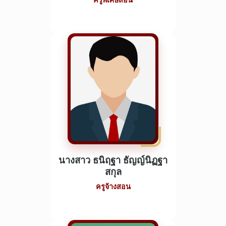
ครูพิเศษสอน
นางสาว ธนิฤฐา ธัญญ์นิฏฐา
สกุล
ครูจ้างสอน