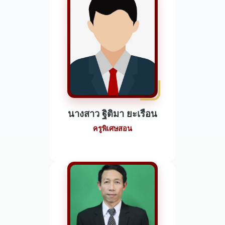
นางสาว ฐิติมา ยะเรือน
ครูพิเศษสอน