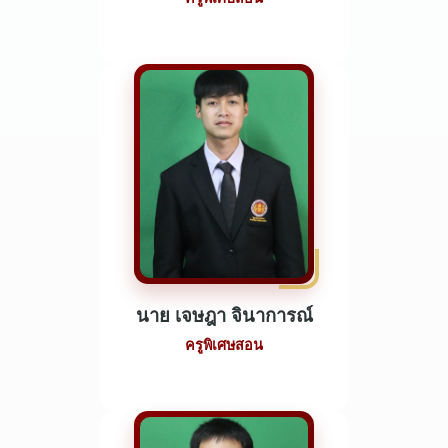
นาย เจษฎา จินาการณ์
ครูพิเศษสอน