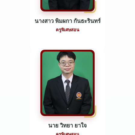
นางสาว พิมผกา กันธะรินทร์
ครูพิเศษสอน
นาย วิทยา ยาใจ
ครูพิเศษสอน