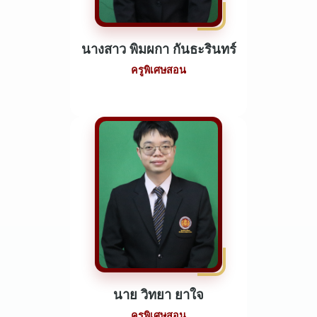
นางสาว พิมผกา กันธะรินทร์
ครูพิเศษสอน
นาย วิทยา ยาใจ
ครูพิเศษสอน