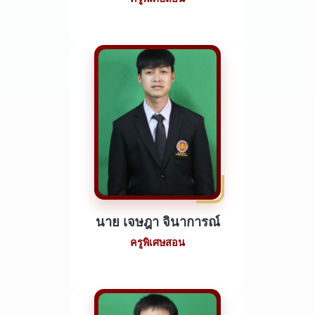
นาย เจษฎา จินาการณ์
ครูพิเศษสอน