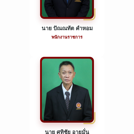
นาย ปัณณทัต คำหอม
พนักงานราชการ
นาย ศุทิชัย อายุมั่น