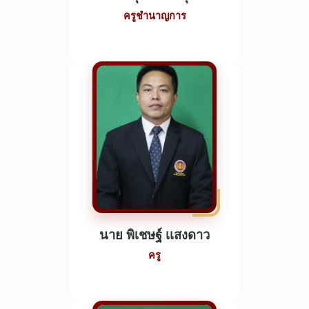
ครูชำนาญการ
นาย พิเชษฐ์ เเสงดาว
ครู