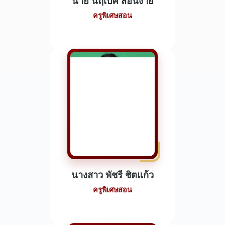
นาย นฤเบศ สอนง่าย
ครูพิเศษสอน
นางสาว พัชรี ชิตแก้ว
ครูพิเศษสอน