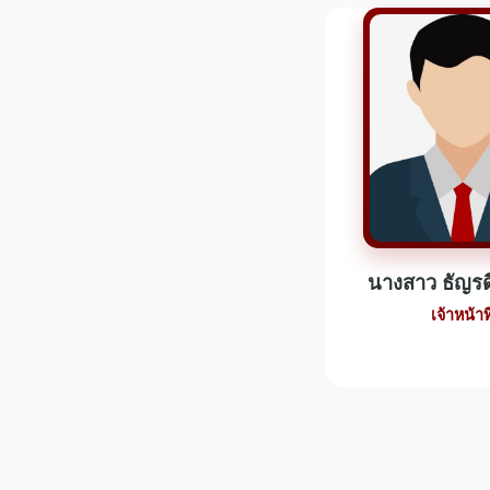
นางสาว ธัญรด
เจ้าหน้าที