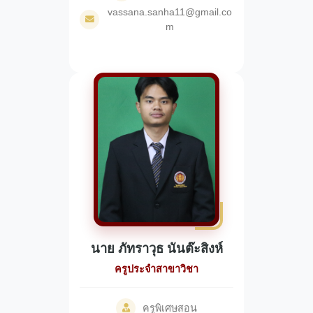
vassana.sanha11@gmail.co
m
นาย ภัทราวุธ นันต๊ะสิงห์
ครูประจำสาขาวิชา
ครูพิเศษสอน