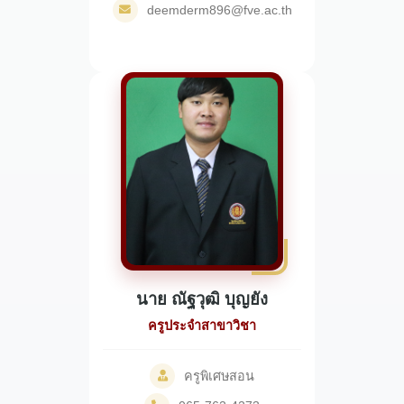
deemderm896@fve.ac.th
นาย ณัฐวุฒิ บุญยัง
ครูประจำสาขาวิชา
ครูพิเศษสอน