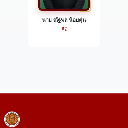
นาย ณัฐพล น้อยตุ่น
ครู