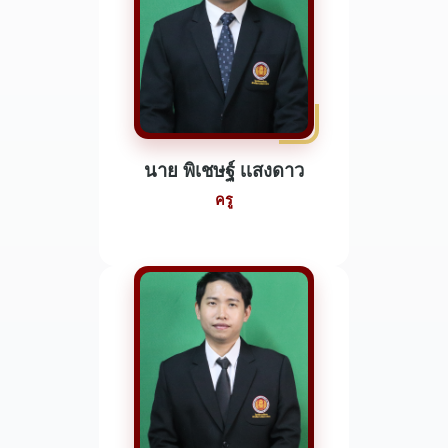
นาย พิเชษฐ์ เเสงดาว
ครู