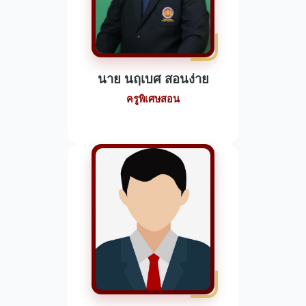
นาย นฤเบศ สอนง่าย
ครูพิเศษสอน