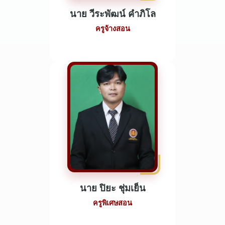
นาย วีระพัฒน์ คำภิโล
ครูจ้างสอน
นาย ปิยะ ชุ่มเย็น
ครูพิเศษสอน