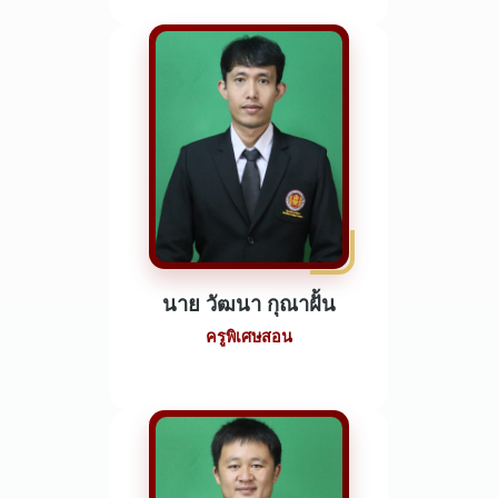
นาย วัฒนา กุณาฝั้น
ครูพิเศษสอน