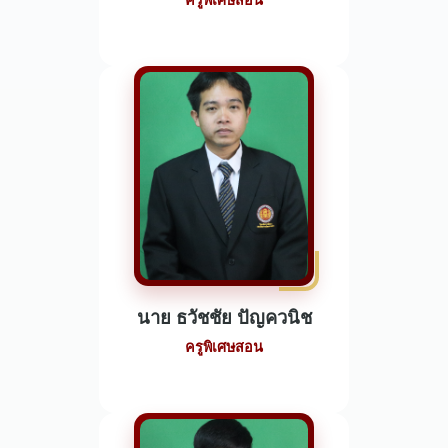
ครูพิเศษสอน
นาย ธวัชชัย ปัญควนิช
ครูพิเศษสอน