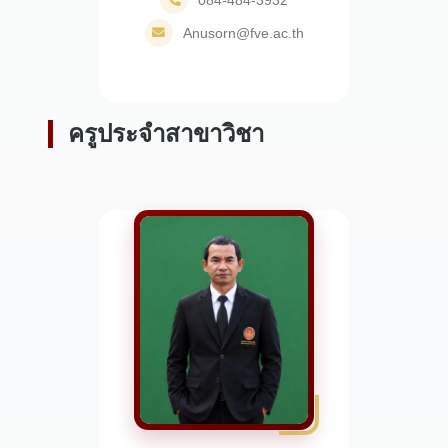
Anusorn@fve.ac.th
ครูประจำสาขาวิชา