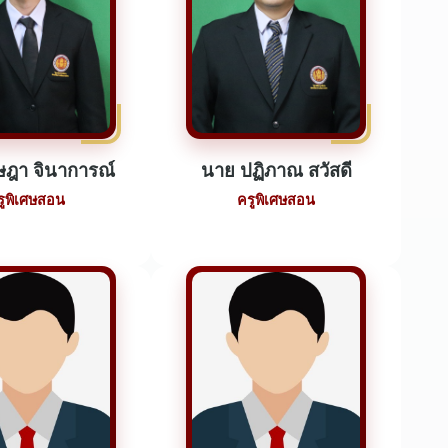
ษฎา จินาการณ์
นาย ปฏิภาณ สวัสดี
รูพิเศษสอน
ครูพิเศษสอน