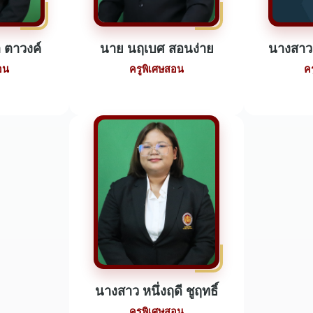
 ตาวงค์
นาย นฤเบศ สอนง่าย
นางสาว 
อน
ครูพิเศษสอน
ค
นางสาว หนึ่งฤดี ชูฤทธิ์
ครูพิเศษสอน