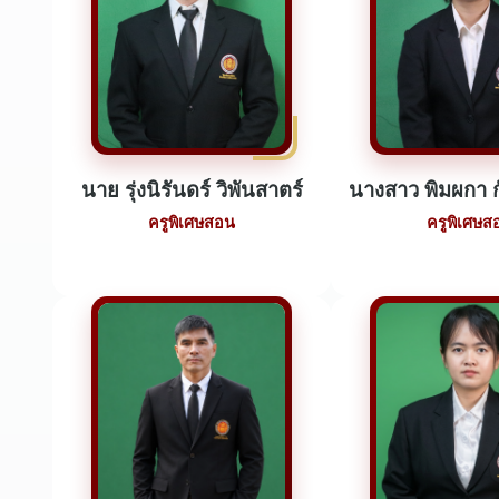
นาย รุ่งนิรันดร์ วิพันสาตร์
นางสาว พิมผกา ก
ครูพิเศษสอน
ครูพิเศษส