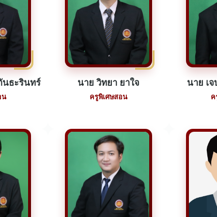
ันธะรินทร์
นาย วิทยา ยาใจ
นาย เจ
อน
ครูพิเศษสอน
ค