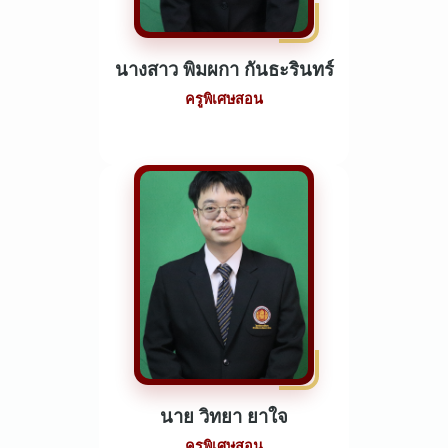
นางสาว พิมผกา กันธะรินทร์
ครูพิเศษสอน
นาย วิทยา ยาใจ
ครูพิเศษสอน