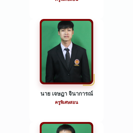
นาย เจษฎา จินาการณ์
ครูพิเศษสอน