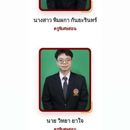
นางสาว พิมผกา กันธะรินทร์
ครูพิเศษสอน
นาย วิทยา ยาใจ
ครูพิเศษสอน