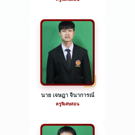
นาย เจษฎา จินาการณ์
ครูพิเศษสอน