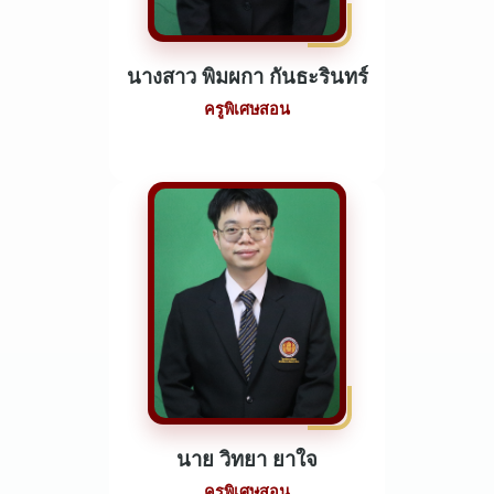
นางสาว พิมผกา กันธะรินทร์
ครูพิเศษสอน
นาย วิทยา ยาใจ
ครูพิเศษสอน