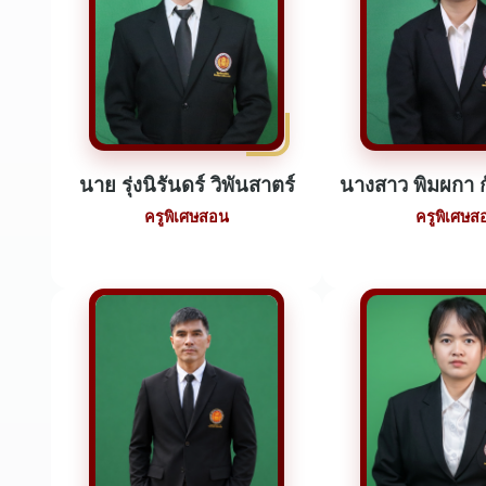
นาย รุ่งนิรันดร์ วิพันสาตร์
นางสาว พิมผกา ก
ครูพิเศษสอน
ครูพิเศษส