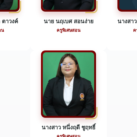
 ตาวงค์
นาย นฤเบศ สอนง่าย
นางสาว 
อน
ครูพิเศษสอน
ค
นางสาว หนึ่งฤดี ชูฤทธิ์
ครูพิเศษสอน