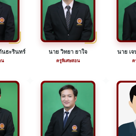
ันธะรินทร์
นาย วิทยา ยาใจ
นาย เจ
อน
ครูพิเศษสอน
ค