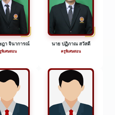
ษฎา จินาการณ์
นาย ปฏิภาณ สวัสดี
รูพิเศษสอน
ครูพิเศษสอน