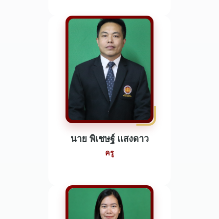
นาย พิเชษฐ์ เเสงดาว
ครู