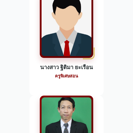
นางสาว ฐิติมา ยะเรือน
ครูพิเศษสอน