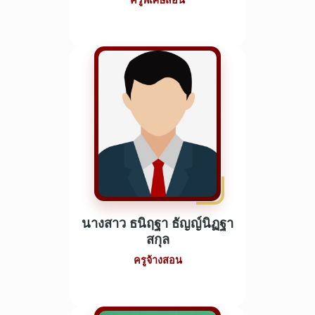
ครูพิเศษสอน
นางสาว ธนิฤฐา ธัญญ์นิฏฐา
สกุล
ครูจ้างสอน