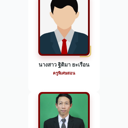
นางสาว ฐิติมา ยะเรือน
ครูพิเศษสอน