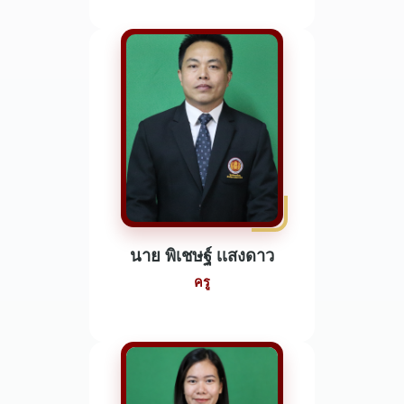
นาย พิเชษฐ์ เเสงดาว
ครู