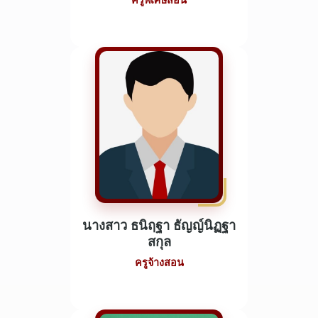
ครูพิเศษสอน
นางสาว ธนิฤฐา ธัญญ์นิฏฐา
สกุล
ครูจ้างสอน