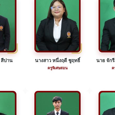
 สีปาน
นางสาว หนึ่งฤดี ชูฤทธิ์
นาย จักร
ครูพิเศษสอน
ค