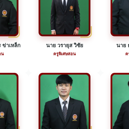
 ข่าเหล็ก
นาย วรายุส วิชัย
นาย ธ
อน
ครูพิเศษสอน
ค