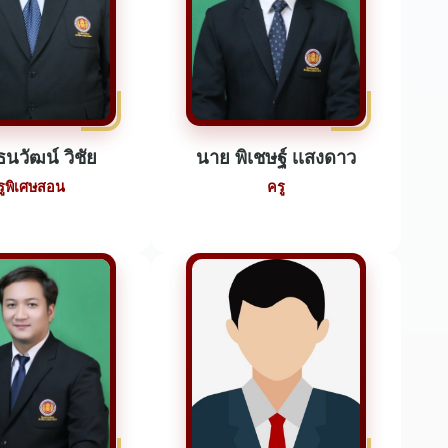
นวัฒน์ วิชัย
นาย พิเชษฐ์ เเสงดาว
รูพิเศษสอน
ครู