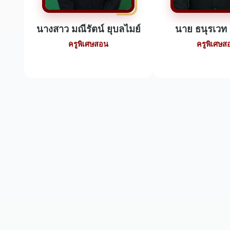
นางสาว มณีรัตน์ ยุบลไมย์
นาย ธนุรเวท อ
ครูพิเศษสอน
ครูพิเศษส