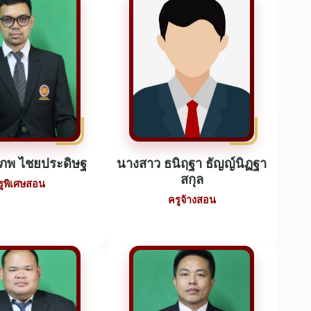
ีภพ ไชยประดิษฐ
นางสาว ธนิฤฐา ธัญญ์นิฏฐา
สกุล
รูพิเศษสอน
ครูจ้างสอน