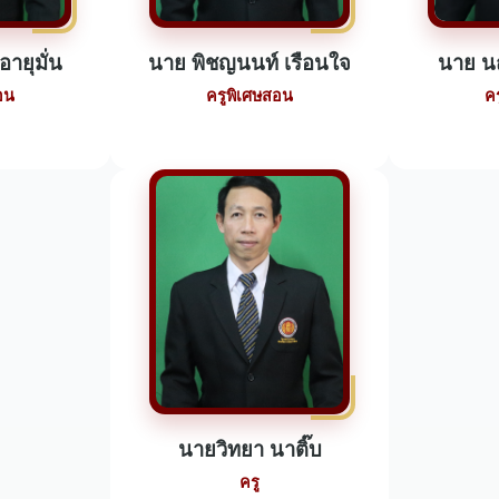
ายุมั่น
นาย พิชญนนท์ เรือนใจ
นาย น
อน
ครูพิเศษสอน
ค
นายวิทยา นาติ๊บ
ครู