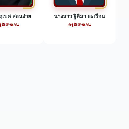
ฤเบศ สอนง่าย
นางสาว ฐิติมา ยะเรือน
รูพิเศษสอน
ครูพิเศษสอน