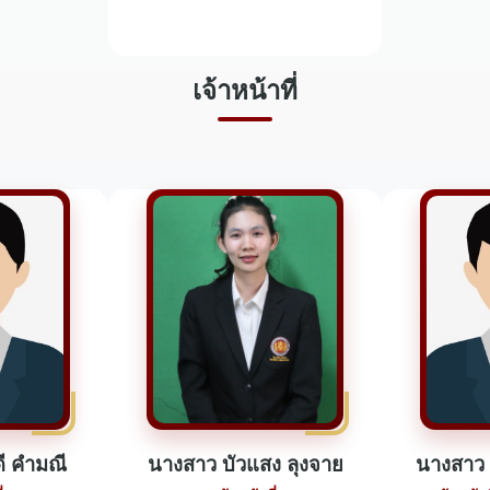
เจ้าหน้าที่
ี คำมณี
นางสาว บัวแสง ลุงจาย
นางสาว 