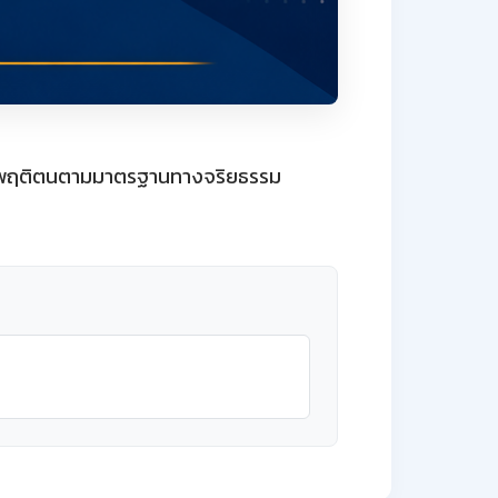
ประพฤติตนตามมาตรฐานทางจริยธรรม