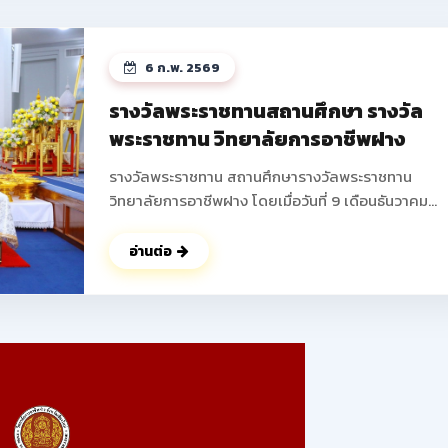
ได้บูรณาการความรู้ในวิชาชีพมาสร้างสรรค์ผลงานใหม่ 
พัฒนาความคิดริเริ่มสร้างสรรค์ การทำงานเป็นทีม และเพ
ทักษะการแก้ไขปัญหาที่สอดคล้องกับมาตรฐานวิชาชีพ 
6 ก.พ. 2569
ถึงการสร้างรายได้ระหว่างเรียน เตรียมความพร้อมสู่อา
จริง ส่งเสริมให้นักเรียน นักศึกษาสามารถสร้างผลิตภัณ
รางวัลพระราชทานสถานศึกษา รางวัล
หรือบริการที่จำหน่ายได้จริง ช่วยลดภาระครอบครัว พั
พระราชทาน วิทยาลัยการอาชีพฝาง
ทักษะการนำเสนอและฝึกการนำเสนอผลงานสู่สาธารณ
ดูรูปภาพเพิ่มเติม ->>
รางวัลพระราชทาน สถานศึกษารางวัลพระราชทาน
: https://www.facebook.com/photo?
วิทยาลัยการอาชีพฝาง โดยเมื่อวันที่ 9 เดือนธันวาคม
fbid=25088683194138345&set=pcb.250887207
พุทธศักราช 2568 นายปัญญา ช่างงาน ตำแหน่ง ผู้อำน
การวิทยาลัยการอาชีพฝาง ผู้แทนสถานศึกษา เข้ารับ
อ่านต่อ
พระราชทานรางวัล จากพลเอก ดาว์พงษ์ รัตนสุวรรณ
องคมนตรี ผู้แทนพระองค์ ณ สาลาดุสิดาลัย สวนจิตรล
นับเป็นผลงานอันทรงเกียรติ ที่ได้รับความร่วมมือ ร่วมใจ 
จากคณะผู้บริหาร คณะครู บุคลากรทางการศึกษา ผู้
ปกครอง ร่วมไปถึง นักเรียน นักศึกษาของวิทยาลัยการ
อาชีพฝางทุกท่าน ในการร่วมพัฒนา วิทยาลัยการอาชีพ
แห่งนี้ ให้มีคุณภาพตลอดมา ในนามของคณะผู้บริหาร คณะ
ครู บุคลากร และนักเรียน นักศึกษาวิทยาลัยการอาชีพฝ