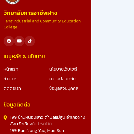
ขอน้อมสำนึกในพระมหากรุณาธิคุณอย่างหาที่สุดมิได้ ที่ไ
วิทยาลัยการอาชีพฝาง
รับคัดเลือก เป็นสถานศึกษารางวัลพระราชทาน ระดับ
อาชีวศึกษา ขนาดใหญ่ ประจำปีการศึกษา 2567 อันทรง
Fang Industrial and Community Education
เกียรติยิ่งนี้ รางวัลนี้คือผลลัพธ์จากความมุ่งมั่น ทุ่มเทข
College
ทุกภาคส่วน และจะมุ่งมั่นพัฒนาคุณภาพการศึกษา เพื่อ
สร้างเยาวชนที่ดีของชาติต่อไป ดูรูปภาพเพิ่มเติม -
>>: https://www.facebook.com/photo?
fbid=25023491703990828&set=a.10728078270
เมนูหลัก & นโยบาย
หน้าแรก
นโยบายเว็บไซต์
ข่าวสาร
ความปลอดภัย
ติดต่อเรา
ข้อมูลส่วนบุคคล
ข้อมูลติดต่อ
199 บ้านหนองยาว ตำบลแม่สูน อำเภอฝาง
จังหวัดเชียงใหม่ 50110
199 Ban Nong Yao, Mae Sun