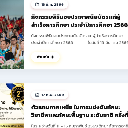
13 มี.ค. 2569
กิจกรรมพิธีมอบประกาศนียบัตรแก่ผู้
สำเร็จการศึกษา ประจำปีการศึกษา 256
กิจกรรมพิธีมอบประกาศนียบัตร แก่ผู้สำเร็จการศึกษา
ประจำปีการศึกษา 2568 ในวันที่ 13 มีนาคม 2569
วิทยาลัยการอาชีพฝาง ได้ดำเนินการจัดกิจกรรมพิธีมอ
ประกาศนียบัตร แก่ผู้สำเร็จการศึกษา ประจำปีการศึกษา
อ่านต่อ
2568 ซึ่งมีนักเรียน นักศึกษาที่เข้าร่วมกิจกรรมในครั้งนี้
จำนวนทั้งสิ้น 673 คน โดยมีนายปัญญา ช่างงาน ผู้อำน
การวิทยาลัยการอาชีพฝาง เป็นประธานในพิธี และได้ให้
โอวาท แก่นักเรียน นักศึกษาในครั้งนี้ ณ หอประชุม อาคา
อำนวยการ วิทยาลัยการอาชีพฝาง และในช่วงท้ายกิจกร
17 ก.พ. 2569
คณะผู้บริหารยังได้ร่วมบันทึกภาพกับนักเรียน นักศึกษา
ผู้ปกครองเป็นที่ระลึก ดูรูปกิจกรรมเพิ่ม
ตัวแทนภาคเหนือ ในการแข่งขันทักษะ
เติม >> https://drive.google.com/drive/fold
วิชาชีพและทักษะพื้นฐาน ระดับชาติ ครั้งที
usp=drive_link ดูรูปกิจกรรมเพิ่มเติม
34 ประจำปีการศึกษา 2568
>> https://photos.app.goo.gl/GffsZXU6pVAcA5
ในระหว่างวันที่ 11 - 15 กุมภาพันธ์ 2569 วิทยาลัยการอาช