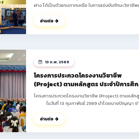
ฝาง ได้เป็นตัวแทนภาคเหนือ ในการแข่งขันทักษะวิชาชีพ
ทักษะพื้นฐาน ระดับชาติ ครั้งที่ 34 ประจำปีการศึกษา 2
ณ จังหวัดบุรีรัมย์ โดยได้รับรางวัลกลับมาสู่รั้ววิทยาลัย
อ่านต่อ
อาชีพฝาง ดังนี้ 1.ทักษะการติดตั้งไฟฟ้าและควบคุมไฟฟ้า
ระดับประกาศนียบัตรวิชาชีพ (ปวช.) ระดับชาติ ได้รับรางวัล
รองชนะเลิศอันดับ 2 นายธันวา ภูดวงเดือน นักเรียน ชั้น
ปวช.2 สาขาวิชาช่างไฟฟ้ากำลัง นายพิษณุพงษ์ ยาชัย
นักเรียน ชั้น ปวช.3 สาขาวิชาช่างไฟฟ้ากำลัง ครูผู้ควบคุม
13 ก.พ. 2569
นายอดิศร ฐิติธรรมรัตน์ 2.ทักษะงานฝึกฝีมือเชิงสร้างสรรค์
ระดับประกาศนียบัตรวิชาชีพ (ปวช.) ระดับชาติ ได้รับรางวัล
โครงการประกวดโครงงานวิชาชีพ
รองชนะเลิศ อันดับ 3 มาตรฐานระดับเหรียญทองแดง นาย
(Project) ตามหลักสูตร ประจำปีการศึ
ปอนด์ ปากน้อย นักเรียน ชั้น ปวช.1 สาขาวิชาช่างยนต์ ครูผู้
2568
ควบคุม นายสงกรานต์ คำดา ดูรูปภาพเพิมเติม
โครงการประกวดโครงงานวิชาชีพ (Project) ตามหลักส
>> https://www.facebook.com/share/p/18godg
ในวันที่ 13 กุมภาพันธ์ 2569 นำโดยนายปัญญา ช่
งาน ผู้อำนวยการวิทยาลัยการอาชีพฝาง พร้อมด้วยคณะผ
บริหาร คณะครูทุกท่านได้ดำเนินการจัดกิจกรรมโครงกา
อ่านต่อ
ประกวดโครงงานวิชาชีพ (Project) ตามหลักสูตร ภาค
เรียนที่ 2 ประจำปีการศึกษา 2568 เพื่อให้นักเรียน นักศึ