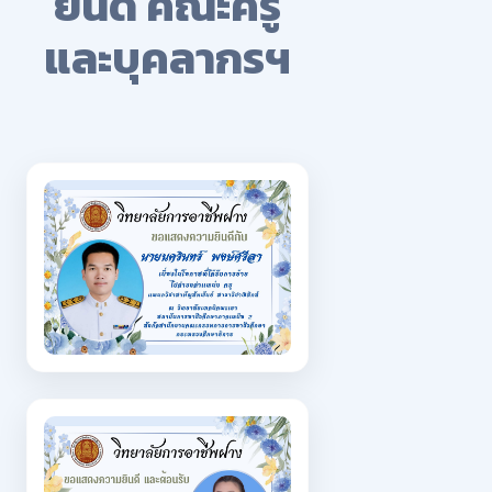
ยินดี คณะครู
และบุคลากรฯ