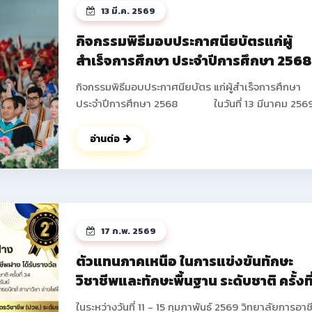
13 มี.ค. 2569
กิจกรรมพิธีมอบประกาศนียบัตรแก่ผู้
สำเร็จการศึกษา ประจำปีการศึกษา 256
กิจกรรมพิธีมอบประกาศนียบัตร แก่ผู้สำเร็จการศึกษา
ประจำปีการศึกษา 2568 ในวันที่ 13 มีนาคม 2569
วิทยาลัยการอาชีพฝาง ได้ดำเนินการจัดกิจกรรมพิธีมอ
ประกาศนียบัตร แก่ผู้สำเร็จการศึกษา ประจำปีการศึกษา
อ่านต่อ
2568 ซึ่งมีนักเรียน นักศึกษาที่เข้าร่วมกิจกรรมในครั้งนี้
จำนวนทั้งสิ้น 673 คน โดยมีนายปัญญา ช่างงาน ผู้อำน
การวิทยาลัยการอาชีพฝาง เป็นประธานในพิธี และได้ให้
โอวาท แก่นักเรียน นักศึกษาในครั้งนี้ ณ หอประชุม อาคา
อำนวยการ วิทยาลัยการอาชีพฝาง และในช่วงท้ายกิจกร
17 ก.พ. 2569
คณะผู้บริหารยังได้ร่วมบันทึกภาพกับนักเรียน นักศึกษา
ผู้ปกครองเป็นที่ระลึก ดูรูปกิจกรรมเพิ่ม
ตัวแทนภาคเหนือ ในการแข่งขันทักษะ
เติม >> https://drive.google.com/drive/fold
วิชาชีพและทักษะพื้นฐาน ระดับชาติ ครั้งที
usp=drive_link ดูรูปกิจกรรมเพิ่มเติม
34 ประจำปีการศึกษา 2568
>> https://photos.app.goo.gl/GffsZXU6pVAcA5
ในระหว่างวันที่ 11 - 15 กุมภาพันธ์ 2569 วิทยาลัยการอาช