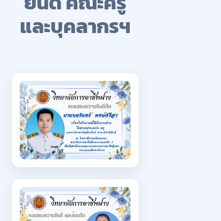
ยินดี คณะครู
และบุคลากรฯ