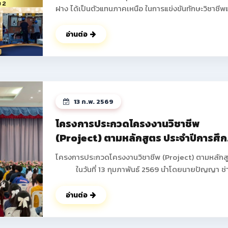
ฝาง ได้เป็นตัวแทนภาคเหนือ ในการแข่งขันทักษะวิชาชีพ
ทักษะพื้นฐาน ระดับชาติ ครั้งที่ 34 ประจำปีการศึกษา 2
ณ จังหวัดบุรีรัมย์ โดยได้รับรางวัลกลับมาสู่รั้ววิทยาลัย
อ่านต่อ
อาชีพฝาง ดังนี้ 1.ทักษะการติดตั้งไฟฟ้าและควบคุมไฟฟ้า
ระดับประกาศนียบัตรวิชาชีพ (ปวช.) ระดับชาติ ได้รับรางวัล
รองชนะเลิศอันดับ 2 นายธันวา ภูดวงเดือน นักเรียน ชั้น
ปวช.2 สาขาวิชาช่างไฟฟ้ากำลัง นายพิษณุพงษ์ ยาชัย
นักเรียน ชั้น ปวช.3 สาขาวิชาช่างไฟฟ้ากำลัง ครูผู้ควบคุม
13 ก.พ. 2569
นายอดิศร ฐิติธรรมรัตน์ 2.ทักษะงานฝึกฝีมือเชิงสร้างสรรค์
ระดับประกาศนียบัตรวิชาชีพ (ปวช.) ระดับชาติ ได้รับรางวัล
โครงการประกวดโครงงานวิชาชีพ
รองชนะเลิศ อันดับ 3 มาตรฐานระดับเหรียญทองแดง นาย
(Project) ตามหลักสูตร ประจำปีการศึ
ปอนด์ ปากน้อย นักเรียน ชั้น ปวช.1 สาขาวิชาช่างยนต์ ครูผู้
2568
ควบคุม นายสงกรานต์ คำดา ดูรูปภาพเพิมเติม
โครงการประกวดโครงงานวิชาชีพ (Project) ตามหลักส
>> https://www.facebook.com/share/p/18godg
ในวันที่ 13 กุมภาพันธ์ 2569 นำโดยนายปัญญา ช่
งาน ผู้อำนวยการวิทยาลัยการอาชีพฝาง พร้อมด้วยคณะผ
บริหาร คณะครูทุกท่านได้ดำเนินการจัดกิจกรรมโครงกา
อ่านต่อ
ประกวดโครงงานวิชาชีพ (Project) ตามหลักสูตร ภาค
เรียนที่ 2 ประจำปีการศึกษา 2568 เพื่อให้นักเรียน นักศึ