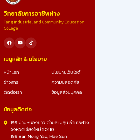
ขอน้อมสำนึกในพระมหากรุณาธิคุณอย่างหาที่สุดมิได้ ที่ไ
วิทยาลัยการอาชีพฝาง
รับคัดเลือก เป็นสถานศึกษารางวัลพระราชทาน ระดับ
อาชีวศึกษา ขนาดใหญ่ ประจำปีการศึกษา 2567 อันทรง
Fang Industrial and Community Education
เกียรติยิ่งนี้ รางวัลนี้คือผลลัพธ์จากความมุ่งมั่น ทุ่มเทข
College
ทุกภาคส่วน และจะมุ่งมั่นพัฒนาคุณภาพการศึกษา เพื่อ
สร้างเยาวชนที่ดีของชาติต่อไป ดูรูปภาพเพิ่มเติม -
>>: https://www.facebook.com/photo?
fbid=25023491703990828&set=a.10728078270
เมนูหลัก & นโยบาย
หน้าแรก
นโยบายเว็บไซต์
ข่าวสาร
ความปลอดภัย
ติดต่อเรา
ข้อมูลส่วนบุคคล
ข้อมูลติดต่อ
199 บ้านหนองยาว ตำบลแม่สูน อำเภอฝาง
จังหวัดเชียงใหม่ 50110
199 Ban Nong Yao, Mae Sun