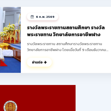
ได้บูรณาการความรู้ในวิชาชีพมาสร้างสรรค์ผลงานใหม่ 
พัฒนาความคิดริเริ่มสร้างสรรค์ การทำงานเป็นทีม และเพ
ทักษะการแก้ไขปัญหาที่สอดคล้องกับมาตรฐานวิชาชีพ 
6 ก.พ. 2569
ถึงการสร้างรายได้ระหว่างเรียน เตรียมความพร้อมสู่อา
จริง ส่งเสริมให้นักเรียน นักศึกษาสามารถสร้างผลิตภัณ
รางวัลพระราชทานสถานศึกษา รางวัล
หรือบริการที่จำหน่ายได้จริง ช่วยลดภาระครอบครัว พั
พระราชทาน วิทยาลัยการอาชีพฝาง
ทักษะการนำเสนอและฝึกการนำเสนอผลงานสู่สาธารณ
ดูรูปภาพเพิ่มเติม ->>
รางวัลพระราชทาน สถานศึกษารางวัลพระราชทาน
: https://www.facebook.com/photo?
วิทยาลัยการอาชีพฝาง โดยเมื่อวันที่ 9 เดือนธันวาคม
fbid=25088683194138345&set=pcb.250887207
พุทธศักราช 2568 นายปัญญา ช่างงาน ตำแหน่ง ผู้อำน
การวิทยาลัยการอาชีพฝาง ผู้แทนสถานศึกษา เข้ารับ
อ่านต่อ
พระราชทานรางวัล จากพลเอก ดาว์พงษ์ รัตนสุวรรณ
องคมนตรี ผู้แทนพระองค์ ณ สาลาดุสิดาลัย สวนจิตรล
นับเป็นผลงานอันทรงเกียรติ ที่ได้รับความร่วมมือ ร่วมใจ 
จากคณะผู้บริหาร คณะครู บุคลากรทางการศึกษา ผู้
ปกครอง ร่วมไปถึง นักเรียน นักศึกษาของวิทยาลัยการ
อาชีพฝางทุกท่าน ในการร่วมพัฒนา วิทยาลัยการอาชีพ
แห่งนี้ ให้มีคุณภาพตลอดมา ในนามของคณะผู้บริหาร คณะ
ครู บุคลากร และนักเรียน นักศึกษาวิทยาลัยการอาชีพฝ