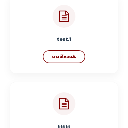
test.1
ดาวน์โหลด
ttttt