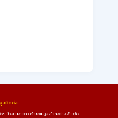
มูลติดต่อ
199 บ้านหนองยาว ตำบลแม่สูน อำเภอฝาง จังหวัด