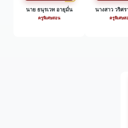
นาย ธนุรเวท อายุมั่น
นางสาว วริศรา
ครูพิเศษสอน
ครูพิเศษส