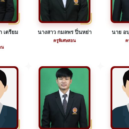
า เตรียม
นางสาว กมลพร ปิ่นหย่า
นาย อน
ครูพิเศษสอน
ค
อน