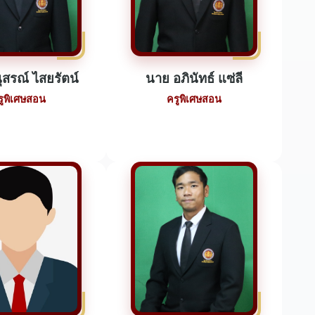
ุสรณ์ ไสยรัตน์
นาย อภินัทธ์ แซ่ลี
รูพิเศษสอน
ครูพิเศษสอน