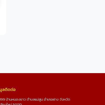
มูลติดต่อ
199 บ้านหนองยาว ตำบลแม่สูน อำเภอฝาง จังหวัด
เชียงใหม่ 50110