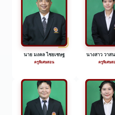
นาย มงคล ไชยเชษฐ
นางสาว วาสน
ครูพิเศษสอน
ครูพิเศษส