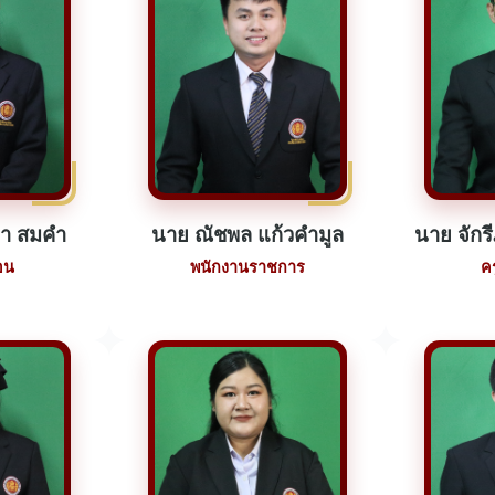
า สมคำ
นาย ณัชพล แก้วคำมูล
นาย จักร
อน
พนักงานราชการ
ค