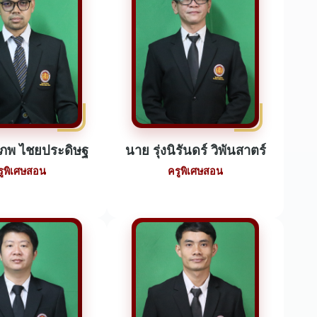
ีภพ ไชยประดิษฐ
นาย รุ่งนิรันดร์ วิพันสาตร์
รูพิเศษสอน
ครูพิเศษสอน