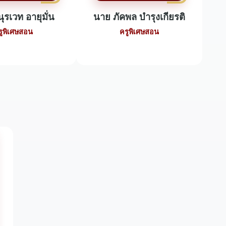
ุรเวท อายุมั่น
นาย ภัคพล บำรุงเกียรติ
รูพิเศษสอน
ครูพิเศษสอน