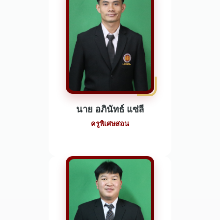
นาย อภินัทธ์ แซ่ลี
ครูพิเศษสอน