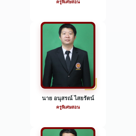
ครูพิเศษสอน
นาย อนุสรณ์ ไสยรัตน์
ครูพิเศษสอน