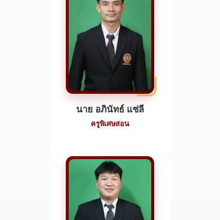
นาย อภินัทธ์ แซ่ลี
ครูพิเศษสอน