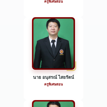
ครูพิเศษสอน
นาย อนุสรณ์ ไสยรัตน์
ครูพิเศษสอน