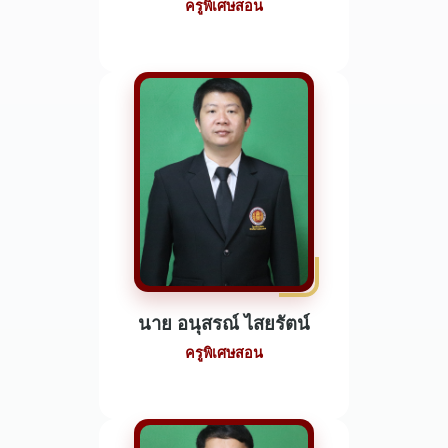
ครูพิเศษสอน
นาย อนุสรณ์ ไสยรัตน์
ครูพิเศษสอน