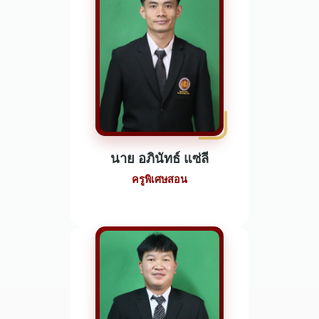
นาย อภินัทธ์ แซ่ลี
ครูพิเศษสอน