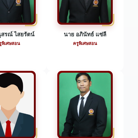
ุสรณ์ ไสยรัตน์
นาย อภินัทธ์ แซ่ลี
รูพิเศษสอน
ครูพิเศษสอน