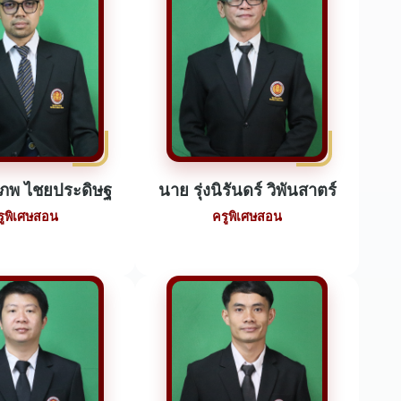
ีภพ ไชยประดิษฐ
นาย รุ่งนิรันดร์ วิพันสาตร์
รูพิเศษสอน
ครูพิเศษสอน