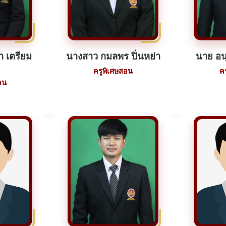
า เตรียม
นางสาว กมลพร ปิ่นหย่า
นาย อน
ครูพิเศษสอน
ค
อน