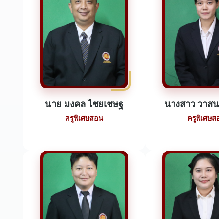
นาย มงคล ไชยเชษฐ
นางสาว วาสน
ครูพิเศษสอน
ครูพิเศษส