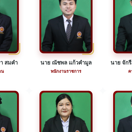
า สมคำ
นาย ณัชพล แก้วคำมูล
นาย จักร
อน
พนักงานราชการ
ค