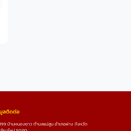
มูลติดต่อ
199 บ้านหนองยาว ตำบลแม่สูน อำเภอฝาง จังหวัด
เชียงใหม่ 50110