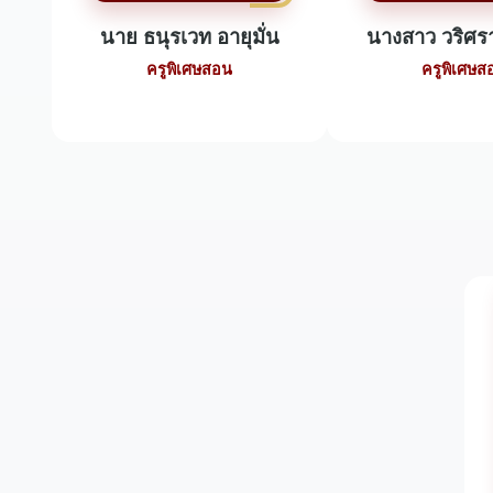
นาย ธนุรเวท อายุมั่น
นางสาว วริศรา
ครูพิเศษสอน
ครูพิเศษส