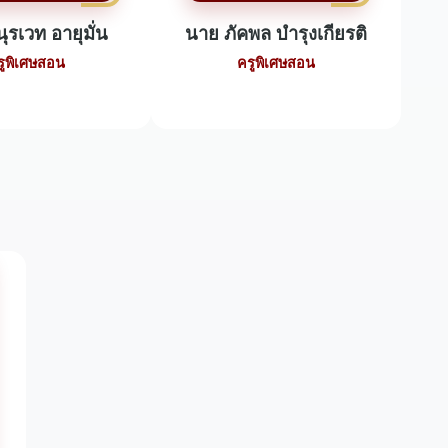
ุรเวท อายุมั่น
นาย ภัคพล บำรุงเกียรติ
รูพิเศษสอน
ครูพิเศษสอน