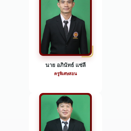
นาย อภินัทธ์ แซ่ลี
ครูพิเศษสอน