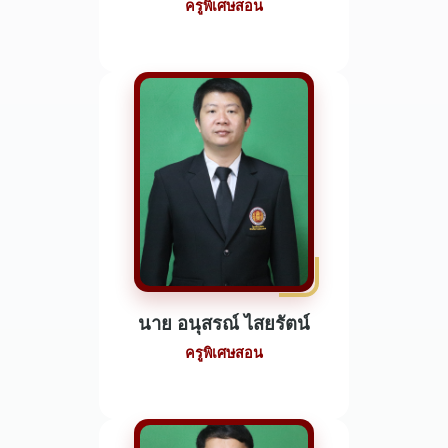
ครูพิเศษสอน
นาย อนุสรณ์ ไสยรัตน์
ครูพิเศษสอน