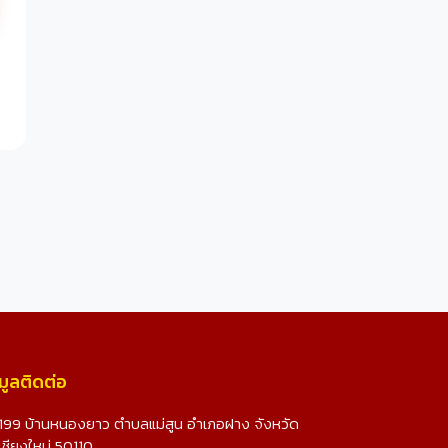
มูลติดต่อ
199 บ้านหนองยาว ตำบลแม่สูน อำเภอฝาง จังหวัด
เชียงใหม่ 50110