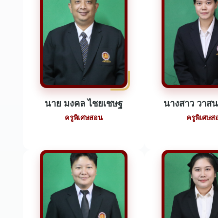
นาย มงคล ไชยเชษฐ
นางสาว วาสน
ครูพิเศษสอน
ครูพิเศษส