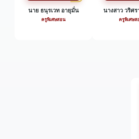
นาย ธนุรเวท อายุมั่น
นางสาว วริศรา
ครูพิเศษสอน
ครูพิเศษส