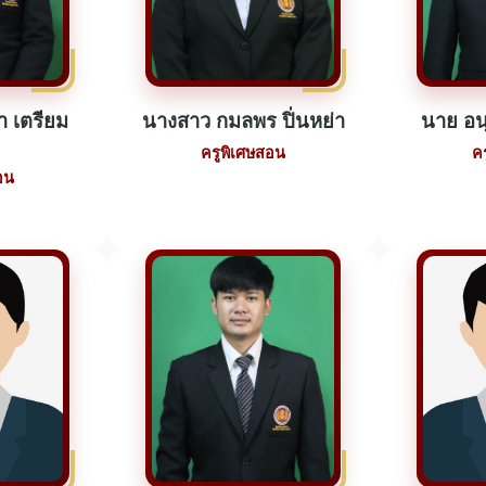
า เตรียม
นางสาว กมลพร ปิ่นหย่า
นาย อน
ครูพิเศษสอน
ค
อน