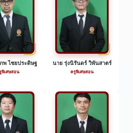
ีภพ ไชยประดิษฐ
นาย รุ่งนิรันดร์ วิพันสาตร์
รูพิเศษสอน
ครูพิเศษสอน