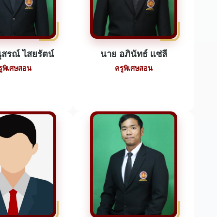
ุสรณ์ ไสยรัตน์
นาย อภินัทธ์ แซ่ลี
รูพิเศษสอน
ครูพิเศษสอน