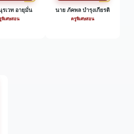
ุรเวท อายุมั่น
นาย ภัคพล บำรุงเกียรติ
รูพิเศษสอน
ครูพิเศษสอน