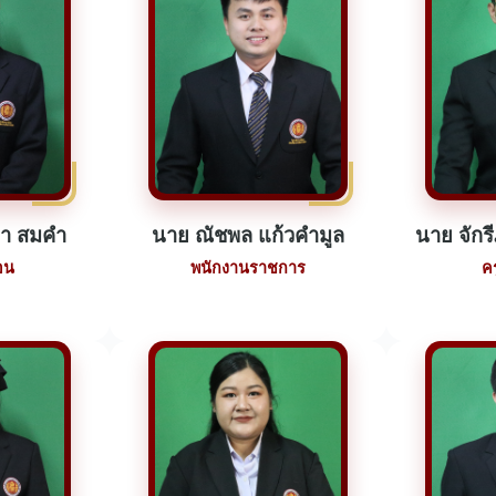
า สมคำ
นาย ณัชพล แก้วคำมูล
นาย จักร
อน
พนักงานราชการ
ค