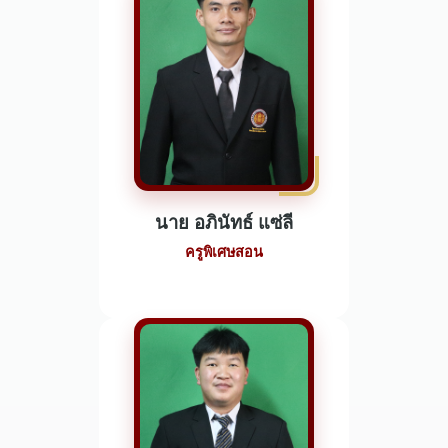
นาย อภินัทธ์ แซ่ลี
ครูพิเศษสอน