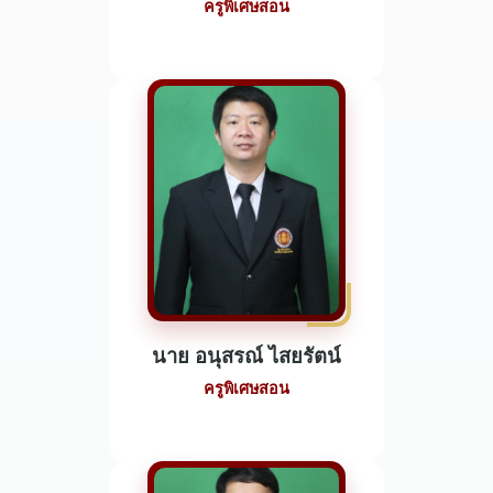
ครูพิเศษสอน
นาย อนุสรณ์ ไสยรัตน์
ครูพิเศษสอน