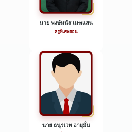
นาย พงษ์มนัส เมฆแสน
ครูพิเศษสอน
นาย ธนุรเวท อายุมั่น