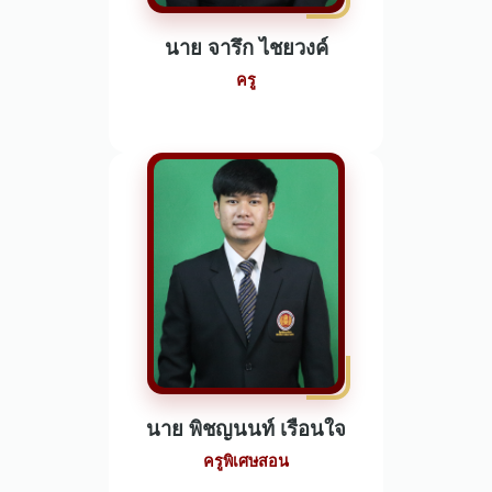
นาย จารึก ไชยวงค์
ครู
นาย พิชญนนท์ เรือนใจ
ครูพิเศษสอน