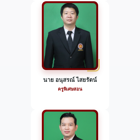
นาย อนุสรณ์ ไสยรัตน์
ครูพิเศษสอน