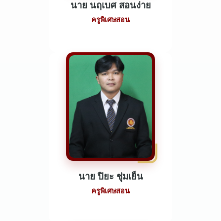
นาย นฤเบศ สอนง่าย
ครูพิเศษสอน
นาย ปิยะ ชุ่มเย็น
ครูพิเศษสอน