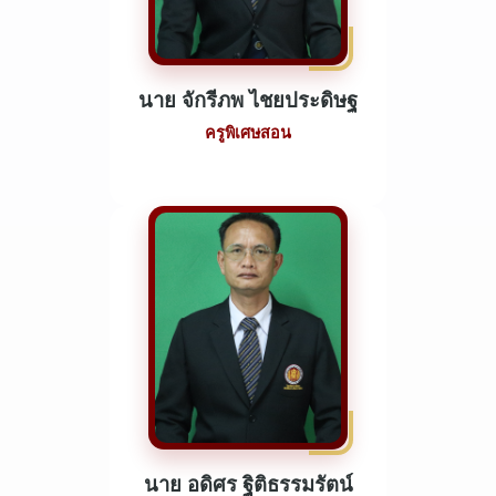
นาย จักรีภพ ไชยประดิษฐ
ครูพิเศษสอน
นาย อดิศร ฐิติธรรมรัตน์