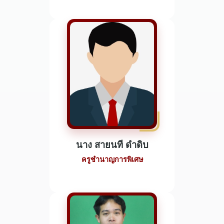
นาง สายนที ดำดิบ
ครูชำนาญการพิเศษ