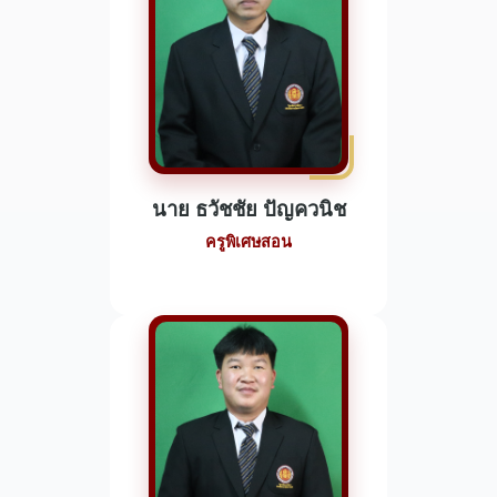
นาย ธวัชชัย ปัญควนิช
ครูพิเศษสอน