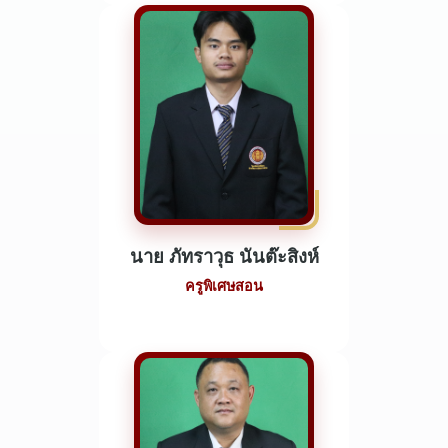
นาย ภัทราวุธ นันต๊ะสิงห์
ครูพิเศษสอน