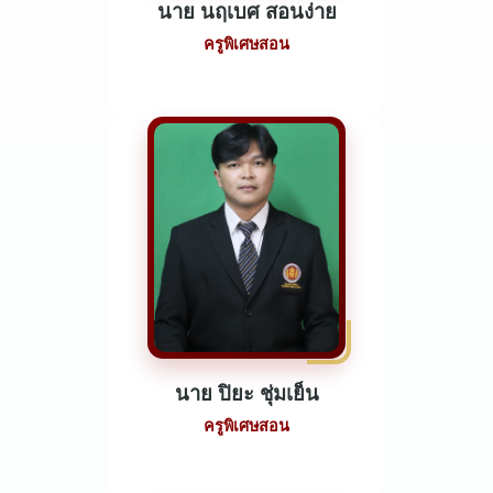
นาย นฤเบศ สอนง่าย
ครูพิเศษสอน
นาย ปิยะ ชุ่มเย็น
ครูพิเศษสอน