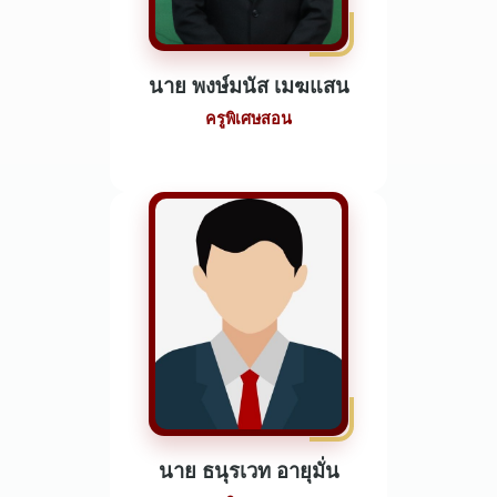
นาย พงษ์มนัส เมฆแสน
ครูพิเศษสอน
นาย ธนุรเวท อายุมั่น