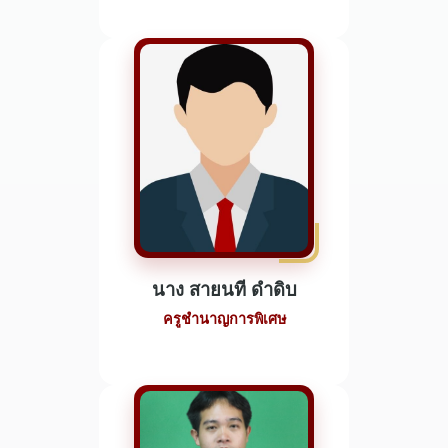
นาง สายนที ดำดิบ
ครูชำนาญการพิเศษ