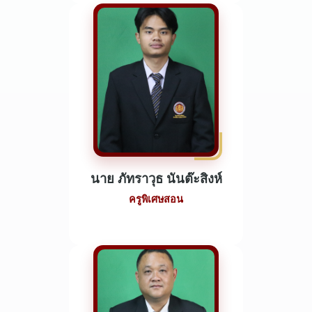
นาย ภัทราวุธ นันต๊ะสิงห์
ครูพิเศษสอน