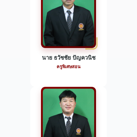
นาย ธวัชชัย ปัญควนิช
ครูพิเศษสอน