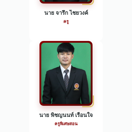
นาย จารึก ไชยวงค์
ครู
นาย พิชญนนท์ เรือนใจ
ครูพิเศษสอน