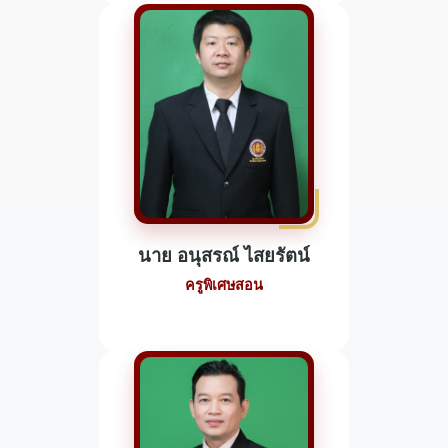
นาย อนุสรณ์ ไสยรัตน์
ครูพิเศษสอน