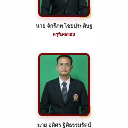
นาย จักรีภพ ไชยประดิษฐ
ครูพิเศษสอน
นาย อดิศร ฐิติธรรมรัตน์