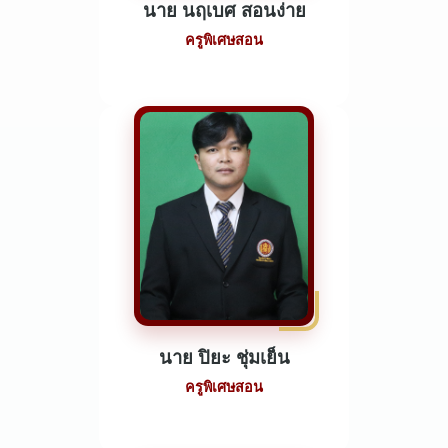
นาย นฤเบศ สอนง่าย
ครูพิเศษสอน
นาย ปิยะ ชุ่มเย็น
ครูพิเศษสอน