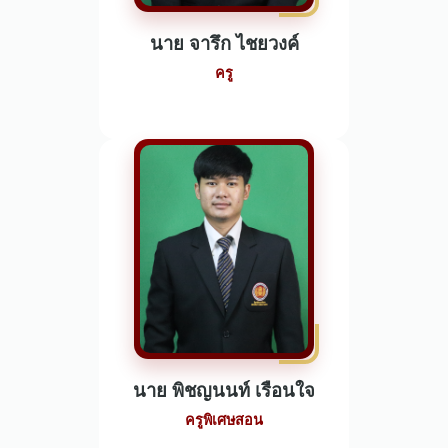
นาย จารึก ไชยวงค์
ครู
นาย พิชญนนท์ เรือนใจ
ครูพิเศษสอน