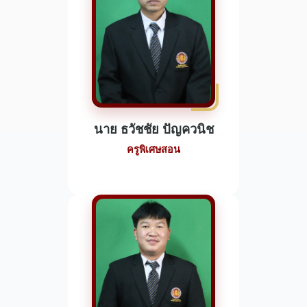
นาย ธวัชชัย ปัญควนิช
ครูพิเศษสอน