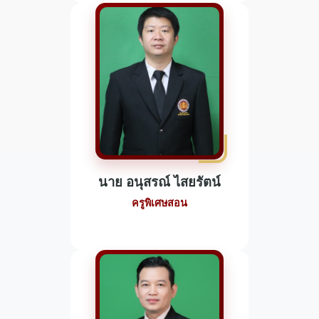
นาย อนุสรณ์ ไสยรัตน์
ครูพิเศษสอน