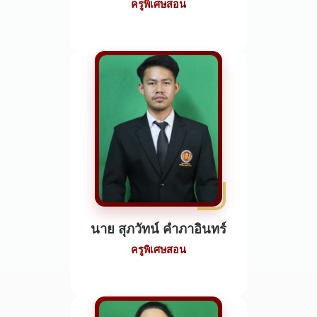
ครูพิเศษสอน
นาย สุภวัทน์ คำภาอินทร์
ครูพิเศษสอน