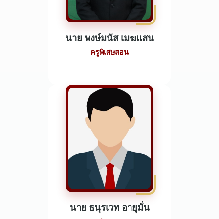
นาย พงษ์มนัส เมฆแสน
ครูพิเศษสอน
นาย ธนุรเวท อายุมั่น