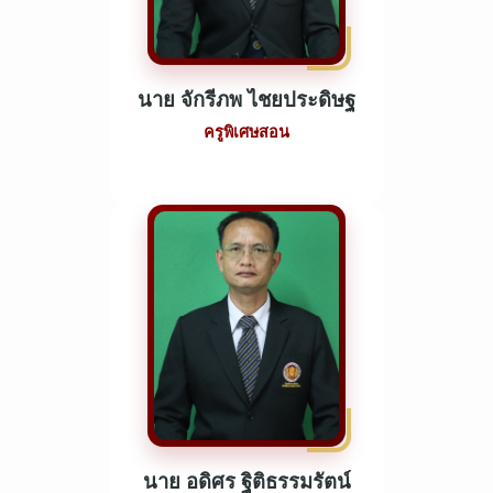
นาย จักรีภพ ไชยประดิษฐ
ครูพิเศษสอน
นาย อดิศร ฐิติธรรมรัตน์