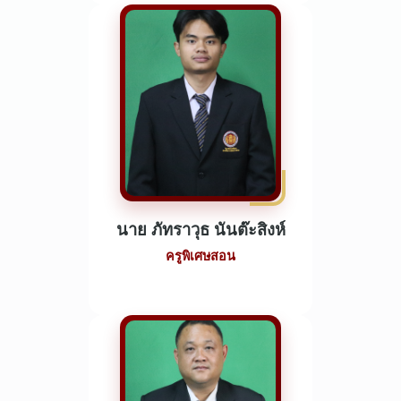
นาย ภัทราวุธ นันต๊ะสิงห์
ครูพิเศษสอน