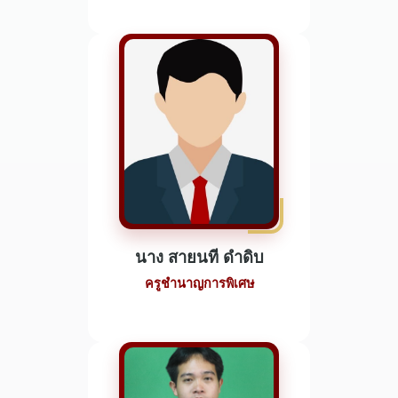
นาง สายนที ดำดิบ
ครูชำนาญการพิเศษ