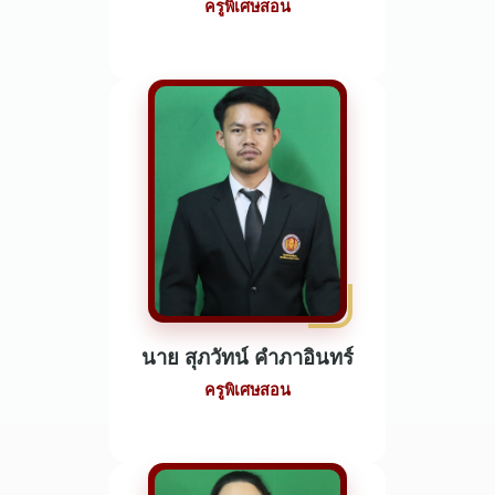
ครูพิเศษสอน
นาย สุภวัทน์ คำภาอินทร์
ครูพิเศษสอน