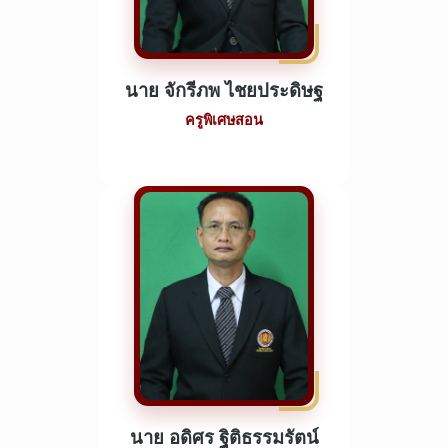
นาย จักรีภพ ไชยประดิษฐ
ครูพิเศษสอน
นาย อดิศร ฐิติธรรมรัตน์