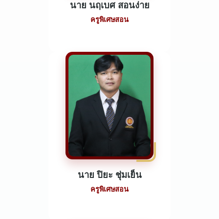
นาย นฤเบศ สอนง่าย
ครูพิเศษสอน
นาย ปิยะ ชุ่มเย็น
ครูพิเศษสอน