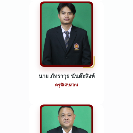
นาย ภัทราวุธ นันต๊ะสิงห์
ครูพิเศษสอน