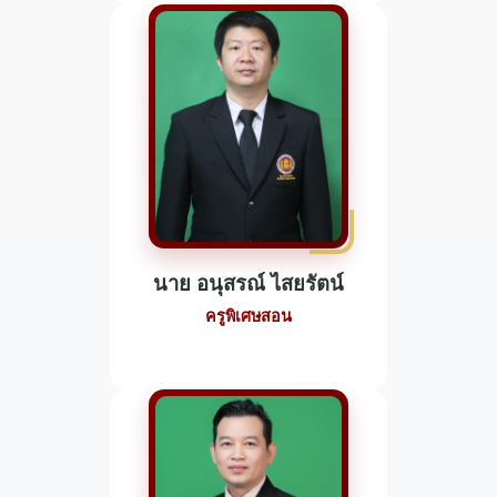
นาย อนุสรณ์ ไสยรัตน์
ครูพิเศษสอน