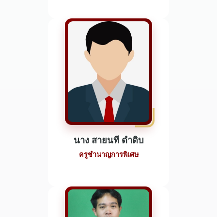
นาง สายนที ดำดิบ
ครูชำนาญการพิเศษ