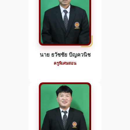
นาย ธวัชชัย ปัญควนิช
ครูพิเศษสอน