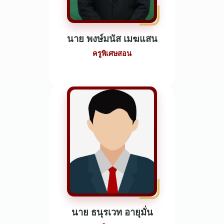
นาย พงษ์มนัส เมฆแสน
ครูพิเศษสอน
นาย ธนุรเวท อายุมั่น