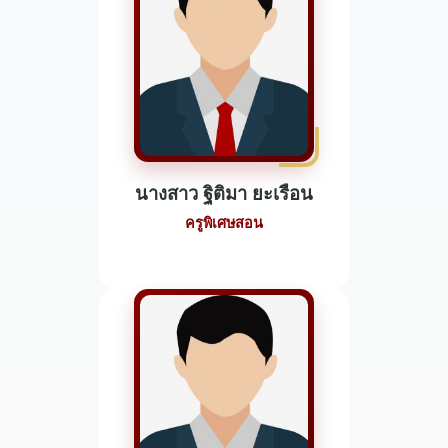
นางสาว ฐิติมา ยะเรือน
ครูพิเศษสอน