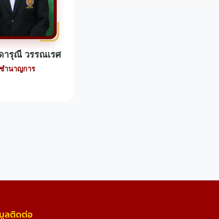
ดารุณี วรรณเรศ
ูชำนาญการ
มูลติดต่อ