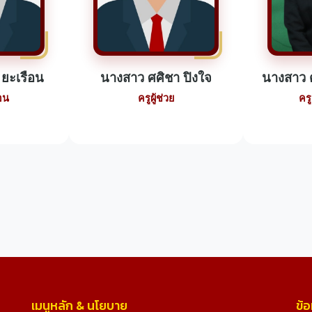
 ยะเรือน
นางสาว ศศิชา ปิงใจ
นางสาว 
อน
ครูผู้ช่วย
คร
เมนูหลัก & นโยบาย
ข้อ