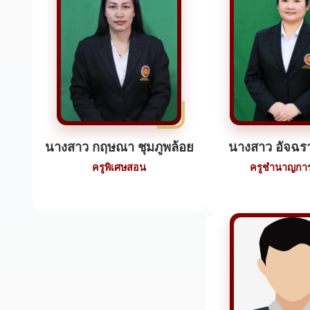
นางสาว กฤษณา ชุมภูพล้อย
นางสาว อัจฉร
ครูพิเศษสอน
ครูชำนาญการ