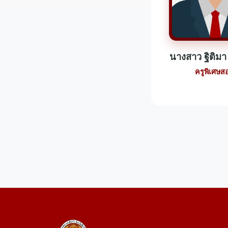
นางสาว ฐิติมา
ครูพิเศษส