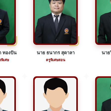
า ทองปัน
นาย ธนากร สุดาลา
นายว
พิเศษ
ครูพิเศษสอน