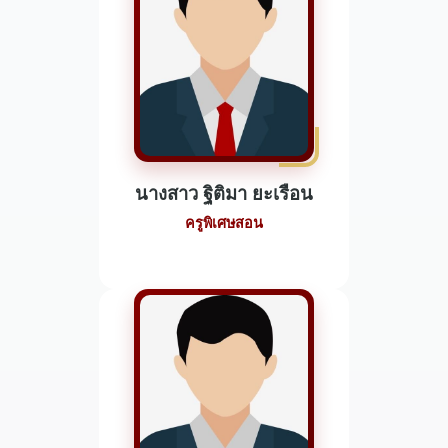
นางสาว ฐิติมา ยะเรือน
ครูพิเศษสอน