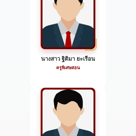
นางสาว ฐิติมา ยะเรือน
ครูพิเศษสอน