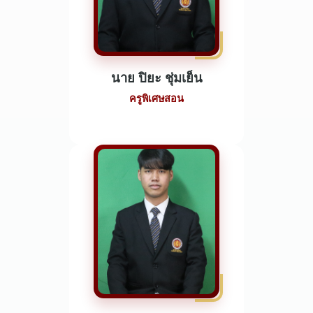
นาย ปิยะ ชุ่มเย็น
ครูพิเศษสอน