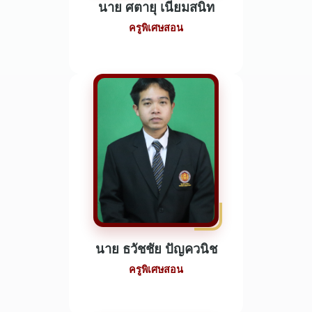
นาย ศตายุ เนียมสนิท
ครูพิเศษสอน
นาย ธวัชชัย ปัญควนิช
ครูพิเศษสอน