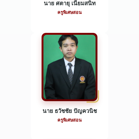
นาย ศตายุ เนียมสนิท
ครูพิเศษสอน
นาย ธวัชชัย ปัญควนิช
ครูพิเศษสอน