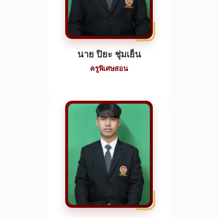
นาย ปิยะ ชุ่มเย็น
ครูพิเศษสอน