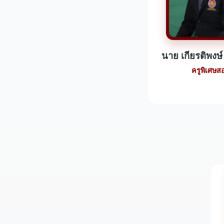
นาย เกียรติพงษ์
ครูพิเศษส