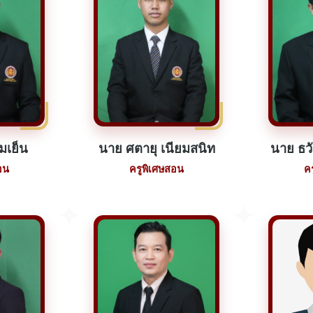
่มเย็น
นาย ศตายุ เนียมสนิท
นาย ธวั
อน
ครูพิเศษสอน
ค