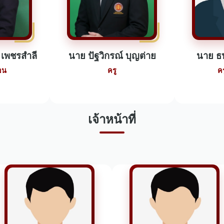
 เพชรสำลี
นาย ปัฐวิกรณ์ บุญต่าย
นาย ธน
อน
ครู
ค
เจ้าหน้าที่