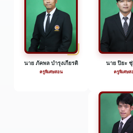
นาย ภัคพล บำรุงเกียรติ
นาย ปิยะ ชุ
ครูพิเศษสอน
ครูพิเศษส