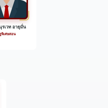
ุรเวท อายุมั่น
รูพิเศษสอน