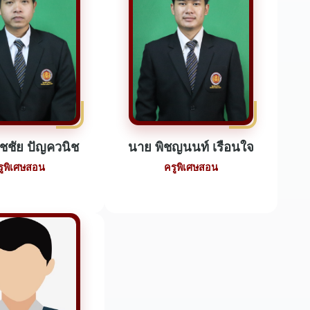
ชชัย ปัญควนิช
นาย พิชญนนท์ เรือนใจ
รูพิเศษสอน
ครูพิเศษสอน