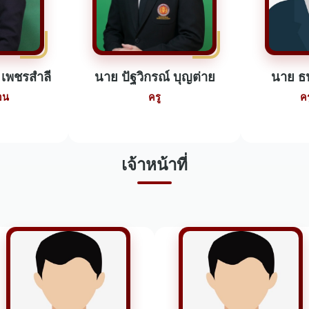
 เพชรสำลี
นาย ปัฐวิกรณ์ บุญต่าย
นาย ธน
อน
ครู
ค
เจ้าหน้าที่