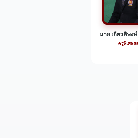
นาย เกียรติพงษ์
ครูพิเศษส