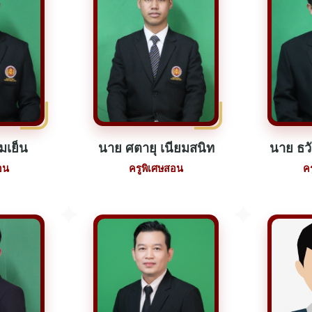
่มเย็น
นาย ศตายุ เนียมสนิท
นาย ธวั
อน
ครูพิเศษสอน
ค