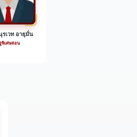
ุรเวท อายุมั่น
รูพิเศษสอน