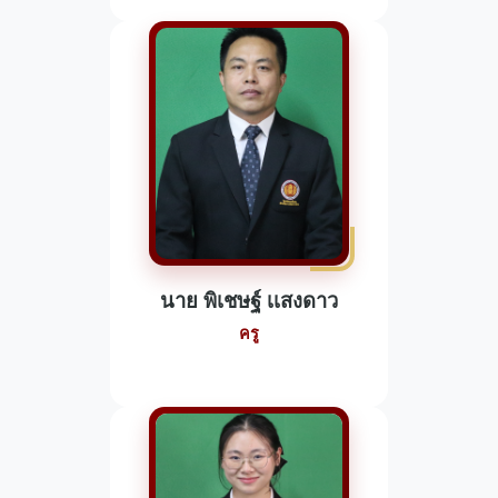
นาย พิเชษฐ์ เเสงดาว
ครู