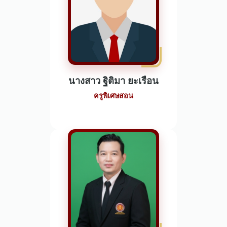
นางสาว ฐิติมา ยะเรือน
ครูพิเศษสอน