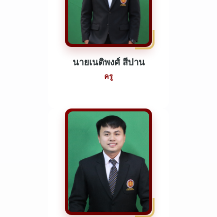
นายเนติพงศ์ สีปาน
ครู