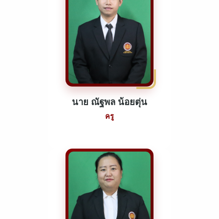
นาย ณัฐพล น้อยตุ่น
ครู