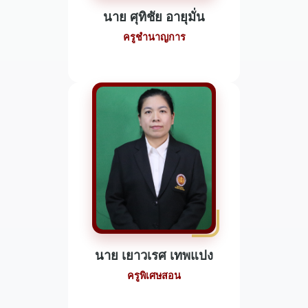
นาย ศุทิชัย อายุมั่น
ครูชำนาญการ
นาย เยาวเรศ เทพแปง
ครูพิเศษสอน