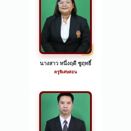
นางสาว หนึ่งฤดี ชูฤทธิ์
ครูพิเศษสอน