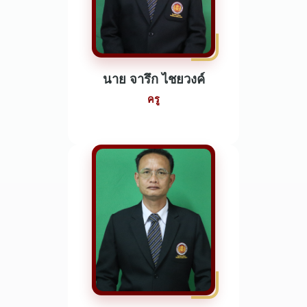
นาย จารึก ไชยวงค์
ครู