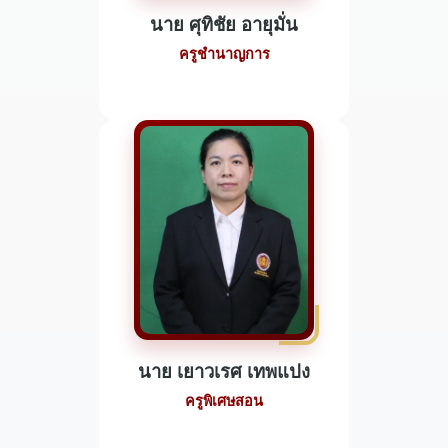
นาย ศุทิชัย อายุมั่น
ครูชำนาญการ
นาย เยาวเรศ เทพแปง
ครูพิเศษสอน