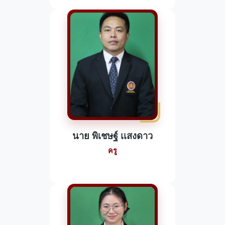
นาย พิเชษฐ์ เเสงดาว
ครู