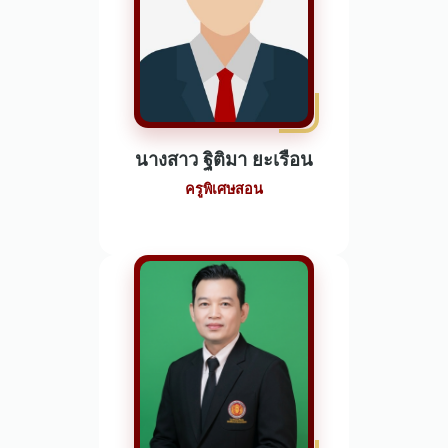
นางสาว ฐิติมา ยะเรือน
ครูพิเศษสอน