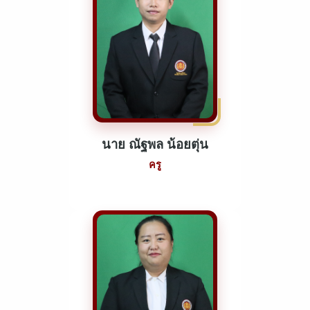
นาย ณัฐพล น้อยตุ่น
ครู