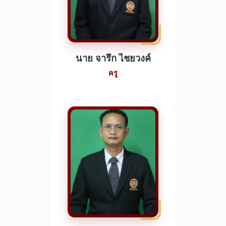
นาย จารึก ไชยวงค์
ครู