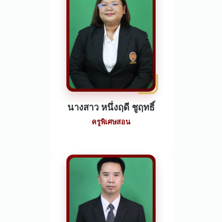
นางสาว หนึ่งฤดี ชูฤทธิ์
ครูพิเศษสอน