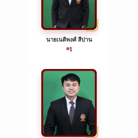
นายเนติพงศ์ สีปาน
ครู